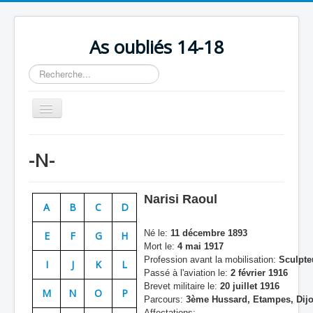
As oubliés 14-18
Rechercher
Basculer
la
navigation
Accueil
-N-
Chronologie
Escadrilles
Narisi Raoul
A
B
C
D
Organisation
Né le:
11 décembre 1893
E
F
G
H
Avions
Mort le:
4 mai 1917
Profession avant la mobilisation:
Sculpte
Personnels
I
J
K
L
Passé à l'aviation le:
2 février 1916
Formation
Brevet militaire le:
20 juillet 1916
M
N
O
P
Parcours:
3ème Hussard, Etampes, Dijon
Doctrines
Affectations: