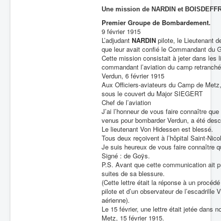
Une mission de NARDIN et
BOISDEFFR
Premier Groupe de Bombardement.
9 février 1915
L’adjudant
NARDIN
pilote, le Lieutenant 
que leur avait confié le Commandant du 
Cette mission consistait à jeter dans l
commandant l’aviation du camp retranché
Verdun, 6 février 1915
Aux Officiers-aviateurs du Camp de Metz
sous le couvert du Major SIEGERT
Chef de l’aviation
J’ai l’honneur de vous faire connaître que
venus pour bombarder Verdun, a été desce
Le lieutenant Von Hidessen est blessé.
Tous deux reçoivent à l’hôpital Saint-Nico
Je suis heureux de vous faire connaître que
Signé : de Goÿs.
P.S. Avant que cette communication ait p
suites de sa blessure.
(Cette lettre était la réponse à un procéd
pilote et d’un observateur de l’escadrille
aérienne).
Le 15 février, une lettre était jetée dans n
Metz, 15 février 1915.