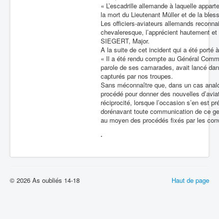
« L’escadrille allemande à laquelle appart
la mort du Lieutenant Müller et de la bles
Les officiers-aviateurs allemands reconnai
chevaleresque, l’apprécient hautement et 
SIEGERT, Major.
A la suite de cet incident qui a été porté
« Il a été rendu compte au Général Comman
parole de ses camarades, avait lancé dans
capturés par nos troupes.
Sans méconnaître que, dans un cas analog
procédé pour donner des nouvelles d’aviat
réciprocité, lorsque l’occasion s’en est
dorénavant toute communication de ce genr
au moyen des procédés fixés par les conve
.
© 2026 As oubliés 14-18
Haut de page