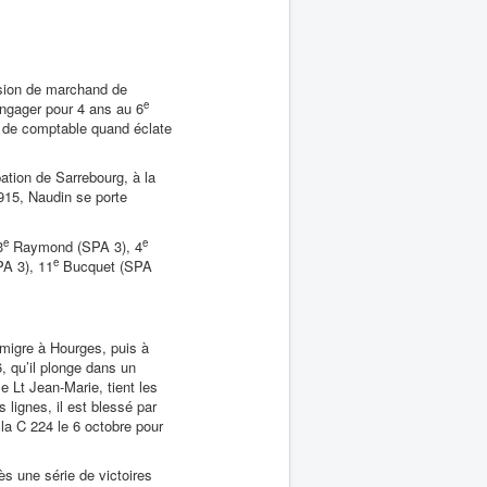
ssion de marchand de
e
engager pour 4 ans au 6
r de comptable quand éclate
ation de Sarrebourg, à la
1915, Naudin se porte
e
e
3
Raymond (SPA 3), 4
e
A 3), 11
Bucquet (SPA
e migre à Hourges, puis à
, qu’il plonge dans un
e Lt Jean-Marie, tient les
 lignes, il est blessé par
 la C 224 le 6 octobre pour
s une série de victoires