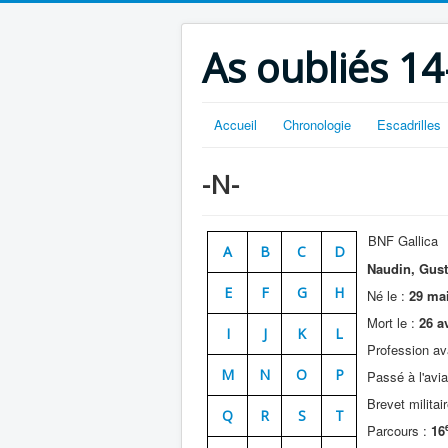
As oubliés 14
Accueil
Chronologie
Escadrilles
-N-
BNF Gallica
A
B
C
D
Naudin, Gust
E
F
G
H
Né le :
29 mai
Mort le :
26 av
I
J
K
L
Profession ava
M
N
O
P
Passé à l'avia
Brevet militair
Q
R
S
T
Parcours :
16