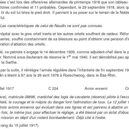
es c’est lors des offensives allemandes de printemps 1918 que son tableau 
ctoires confirmées et 11 probables. Cependant, le 29 septembre 1918, alors qu’
ir du sol lui brise le pied droit. Il parvient à se poser sur le terrain de la Nobl
lui.
Les caractéristiques de celui de Naudin ne sont pas connues.
’hôpital avec le gros orteil inerte et les autres orteils souffrant de raideur. Réfo
guerres, souffre constamment de sa blessure au point d’obtenir une pension d’
ation d’ablation des orteils.
lé, ce patriote s’engage le 14 décembre 1939, comme adjudant-chef dans le 
er
Air. Nommé sous-lieutenant de réserve le 1
mai 1940, il est démobilisé peu aprè
 la Sarthe.
par la suite, il réintègre l’armée régulière dans l’infanterie de fin septembre
n s’éteint à 87 ans le 26 avril 1978 à Roeschwoog, dans le Bas-Rhin.
llet 1917
C 224
Avion ennemi
C
e), matricule 08696, maréchal des logis de cavalerie (réserve) pilote à l'escad
abileté, le courage et le mépris du danger font l'admiration de tous. Le 12 juillet
trois avions ennemis qui évoluait dans ses lignes et est parvenu à abattre un 
ois, le même jour, pour effectuer le réglage, a été blessé par un éclat d'obus,
mission en dépit d'un violent bombardement. Déjà cité à l'ordre.
rang du 15 juillet 1917)