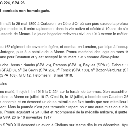
C 224, SPA 26.
 11 combats non homologués.
n naît le 29 mai 1890 à Corberon, en Côte d’Or où son père exerce la profe
igine modeste, il entre rapidement dans la vie active et décide à 19 ans de s’
ussards de Meaux. Le jeune brigadier redevenu civil en 1913 exerce le métie
e
 au 16
régiment de cavalerie légère, et combat en Lorraine, participe à l’occup
a Mortagne, puis à la bataille de la Marne. Promu maréchal des logis en mars 
aire pour l’aviation et y est accepté le 15 mars 1916 comme élève-pilote.
auche. Assis : Naudin (SPA 26), Parsons (SPA 3), Baylies (SPA 3). Debout : 
e
e
e
(SPAD 3), 5
De Sevin (SPA 26), 7
Fonck (SPA 103), 9
Bozon-Verduraz (SP
 (SPA 103). G C 12, Hetomesnil, 8 mai 1918.
aine
ne marié, il rejoint fin 1916 la C 224 sur le terrain de Lemmes. Son escadrill
ns la Marne en juillet 1917. C’est là, le 12 juillet, à bord de son Caudron G6
s ennemis et en descend un de sa mitrailleuse fixe tandis que son mitrailleur l
ect. Mais la journée n’est pas terminée : reparti pour une autre mission sur les
s. Promu adjudant le 24 juillet et récompensé de la médaille militaire, il quitte
la SPA 26 le 16 novembre 1917.
n SPAD XIII descend un avion à Châlons sur Marne dès le 29 décembre. Aprè