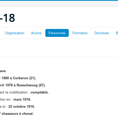
-18
Organisation
Avions
Personnels
Formation
Doctrines
B
ave.
 1890 à Corberon (21).
ril 1978 à Roeschwoog (67).
nt la mobilisation :
comptable.
tion en :
mars 1916.
e le :
22 octobre 1916.
e
chasseurs à cheval.