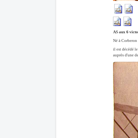
AS aux 6 victo
Né à Corberon 
il est décédé 
auprès d'une de