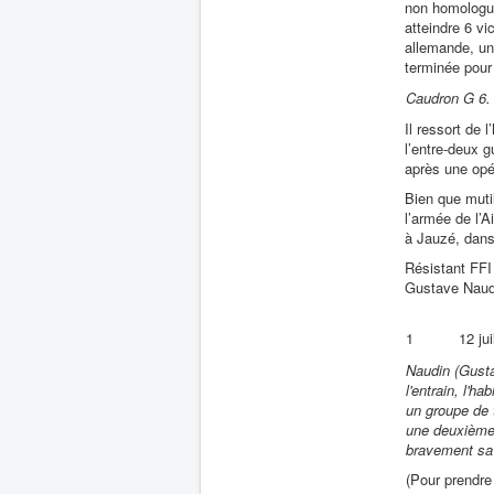
non homologué
atteindre 6 vi
allemande, un t
terminée pour 
Caudron G 6. 
Il ressort de l
l’entre-deux 
après une opér
Bien que muti
l’armée de l’
à Jauzé, dans
Résistant FFI 
Gustave Naudi
1
12 jui
Naudin (Gustav
l'entrain, l'h
un groupe de 
une deuxième f
bravement sa 
(Pour prendre 