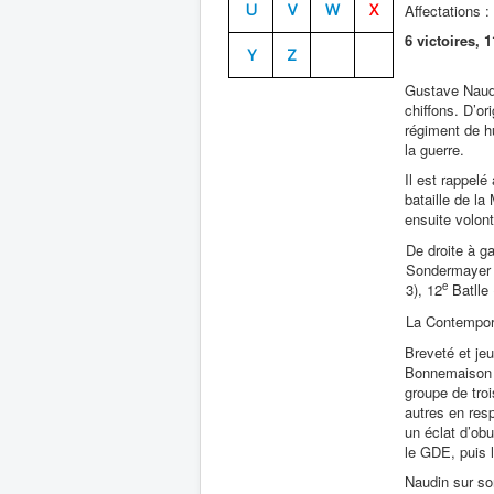
U
V
W
X
Affectations :
6 victoires,
Y
Z
Gustave Naudi
chiffons. D’or
régiment de h
la guerre.
Il est rappelé
bataille de l
ensuite volont
De droite à g
Sondermayer 
e
3), 12
Batlle
La Contempor
Breveté et jeu
Bonnemaison da
groupe de troi
autres en resp
un éclat d’obu
le GDE, puis 
Naudin sur so