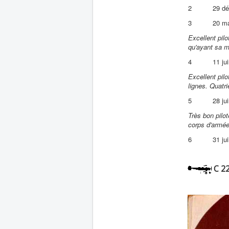
2
29 d
3
20 m
Excellent pil
qu'ayant sa m
4
11 ju
Excellent pil
lignes. Quatri
5
28 ju
Très bon pilot
corps d'armée.
6
31 jui
C 22