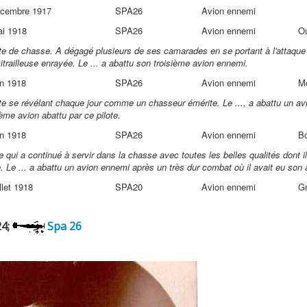
écembre 1917
SPA26
Avion ennemi
ai 1918
SPA26
Avion ennemi
Ou
ote de chasse. A dégagé plusieurs de ses camarades en se portant à l'attaque
itrailleuse enrayée. Le ... a abattu son troisième avion ennemi.
in 1918
SPA26
Avion ennemi
Mo
ote se révélant chaque jour comme un chasseur émérite. Le ..., a abattu un 
ème avion abattu par ce pilote.
in 1918
SPA26
Avion ennemi
Bo
e qui a continué à servir dans la chasse avec toutes les belles qualités dont il
 Le ... a abattu un avion ennemi après un très dur combat où il avait eu son a
llet 1918
SPA20
Avion ennemi
Gr
4;
Spa 26