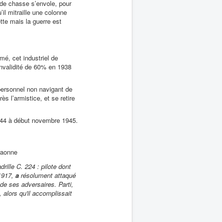
de chasse s’envole, pour
il mitraille une colonne
ette mais la guerre est
rmé, cet industriel de
invalidité de 60% en 1938
personnel non navigant de
s l’armistice, et se retire
 1944 à début novembre 1945.
raonne
rille C. 224 : pilote dont
 1917,
a
résolument attaqué
de ses adversaires. Parti,
 alors qu'il accomplissait