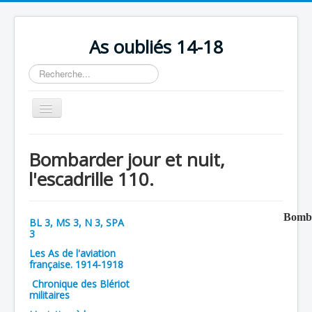
As oubliés 14-18
Rechercher
Basculer
la
navigation
Accueil
Bombarder jour et nuit,
Chronologie
l'escadrille 110.
Escadrilles
Organisation
Bombar
BL 3, MS 3, N 3, SPA
3
Avions
Les As de l'aviation
Personnels
française. 1914-1918
Chronique des Blériot
Formation
militaires
Doctrines