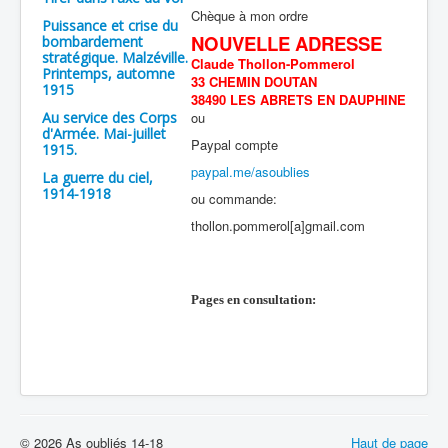
Chèque à mon ordre
Puissance et crise du
NOUVELLE ADRESSE
bombardement
stratégique. Malzéville.
Claude Thollon-Pommerol
Printemps, automne
33 CHEMIN DOUTAN
1915
38490 LES ABRETS EN DAUPHINE
Au service des Corps
ou
d'Armée. Mai-juillet
Paypal compte
1915.
paypal.me/asoublies
La guerre du ciel,
1914-1918
ou commande:
thollon.pommerol[a]gmail.com
Pages en consultation:
© 2026 As oubliés 14-18
Haut de page