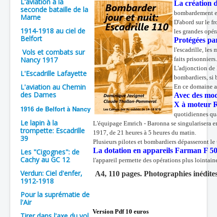
L'aviation à la
La création d
seconde bataille de la
Batailles
bombardement en
Marne
D'abord sur le f
Les As
1914-1918 au ciel de
les grandes opér
Belfort
Protégées pa
Cahiers des As
l'escadrille, le
Vols et combats sur
Nancy 1917
faits prisonniers.
L'adjonction de 
L'Escadrille Lafayette
bombardiers, si 
L'aviation au Chemin
En ce domaine au
des Dames
Avec des modè
X à moteur R
1916 de Belfort à Nancy
quotidiennes qu
Le lapin à la
L'équipage Emrich - Baronna se singularisera en
trompette: Escadrille
1917, de 21 heures à 5 heures du matin.
39
Plusieurs pilotes et bombardiers dépasseront le
La dotation en appareils Farman F 5
Les "Cigognes": de
Cachy au GC 12
l'appareil permette des opérations plus lointain
Verdun: Ciel d'enfer,
A4, 110 pages. Photographies inédite
1912-1918
Pour la suprématie de
l'Air
Version Pdf 10 euros
Tirer dans l'axe du vol