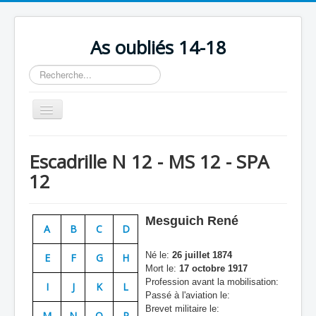
As oubliés 14-18
Rechercher
Basculer
la
navigation
Accueil
Escadrille N 12 - MS 12 - SPA
Chronologie
12
Escadrilles
Organisation
Mesguich René
A
B
C
D
Avions
Né le:
26 juillet 1874
E
F
G
H
Personnels
Mort le:
17 octobre 1917
Profession avant la mobilisation:
I
J
K
L
Formation
Passé à l'aviation le:
Brevet militaire le:
Doctrines
M
N
O
P