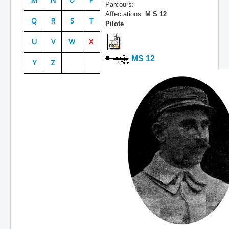
Parcours:
Batailles
Affectations:
M S 12
Q
R
S
T
Pilote
Les As
U
V
W
X
Cahiers des As
MS 12
Y
Z