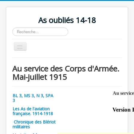
As oubliés 14-18
Rechercher
Basculer
la
navigation
Accueil
Au service des Corps d'Armée.
Chronologie
Mai-juillet 1915
Escadrilles
Organisation
Au service
BL 3, MS 3, N 3, SPA
3
Avions
Les As de l'aviation
Version 
Personnels
française. 1914-1918
Chronique des Blériot
Formation
militaires
Doctrines