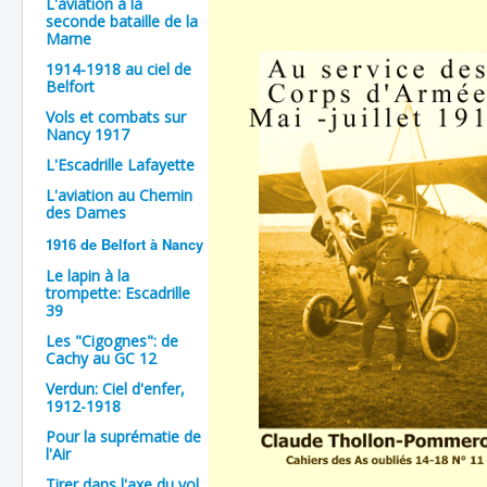
L'aviation à la
seconde bataille de la
Batailles
Marne
Les As
1914-1918 au ciel de
Belfort
Cahiers des As
Vols et combats sur
Nancy 1917
L'Escadrille Lafayette
L'aviation au Chemin
des Dames
1916 de Belfort à Nancy
Le lapin à la
trompette: Escadrille
39
Les "Cigognes": de
Cachy au GC 12
Verdun: Ciel d'enfer,
1912-1918
Pour la suprématie de
l'Air
Tirer dans l'axe du vol