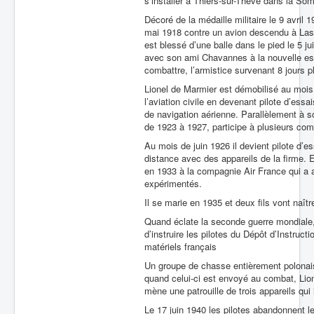
s’installer à Thiers-sur-Thève dans la So
Décoré de la médaille militaire le 9 avril
mai 1918 contre un avion descendu à Las
est blessé d’une balle dans le pied le 5 j
avec son ami Chavannes à la nouvelle esc
combattre, l’armistice survenant 8 jours pl
Lionel de Marmier est démobilisé au mois 
l’aviation civile en devenant pilote d’ess
de navigation aérienne. Parallèlement à so
de 1923 à 1927, participe à plusieurs com
Au mois de juin 1926 il devient pilote d’e
distance avec des appareils de la firme. 
en 1933 à la compagnie Air France qui a ab
expérimentés.
Il se marie en 1935 et deux fils vont naîtr
Quand éclate la seconde guerre mondiale, 
d’instruire les pilotes du Dépôt d’Instruct
matériels français
Un groupe de chasse entièrement polonais 
quand celui-ci est envoyé au combat, Lione
mène une patrouille de trois appareils qu
Le 17 juin 1940 les pilotes abandonnent le