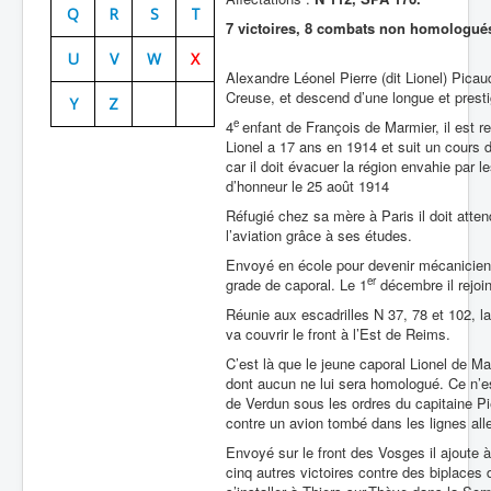
Q
R
S
T
7 victoires, 8 combats non homologué
Batailles
U
V
W
X
Les As
Alexandre Léonel Pierre (dit Lionel) Picau
Creuse, et descend d’une longue et presti
Y
Z
Cahiers des As
e
4
enfant de François de Marmier, il est r
Lionel a 17 ans en 1914 et suit un cours d
car il doit évacuer la région envahie par
d’honneur le 25 août 1914
Réfugié chez sa mère à Paris il doit atten
l’aviation grâce à ses études.
Envoyé en école pour devenir mécanicien, i
er
grade de caporal. Le 1
décembre il rejoin
Réunie aux escadrilles N 37, 78 et 102,
va couvrir le front à l’Est de Reims.
C’est là que le jeune caporal Lionel de M
dont aucun ne lui sera homologué. Ce n’es
de Verdun sous les ordres du capitaine 
contre un avion tombé dans les lignes al
Envoyé sur le front des Vosges il ajoute
cinq autres victoires contre des biplaces