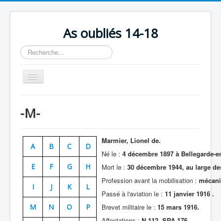
As oubliés 14-18
Rechercher
Basculer
la
navigation
Accueil
-M-
Chronologie
Escadrilles
Marmier, Lionel de.
A
B
C
D
Organisation
Né le :
4 décembre 1897 à Bellegarde-en
E
F
G
H
Mort le :
30 décembre 1944, au large des
Avions
Profession avant la mobilisation :
mécani
Personnels
I
J
K
L
Passé à l'aviation le :
11 janvier 1916
.
Formation
M
N
O
P
Brevet militaire le :
15 mars 1916.
Doctrines
Affectations :
N 112, SPA 176.