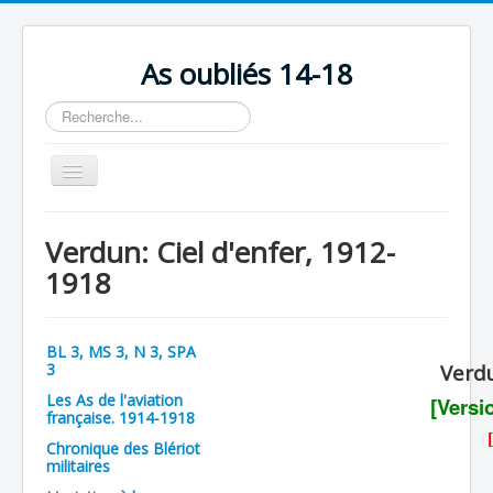
As oubliés 14-18
Rechercher
Basculer
la
navigation
Accueil
Verdun: Ciel d'enfer, 1912-
Chronologie
1918
Escadrilles
Organisation
BL 3, MS 3, N 3, SPA
3
Verdu
Avions
Les As de l'aviation
[Versi
Personnels
française. 1914-1918
Chronique des Blériot
Formation
militaires
Doctrines