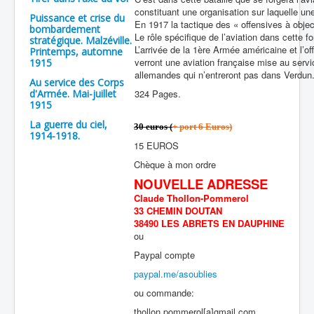
constituant une organisation sur laquelle une 
Puissance et crise du
En 1917 la tactique des « offensives à objec
bombardement
Le rôle spécifique de l’aviation dans cette f
stratégique. Malzéville.
L’arrivée de la 1ère Armée américaine et l’o
Printemps, automne
verront une aviation française mise au serv
1915
allemandes qui n’entreront pas dans Verdun
Au service des Corps
d'Armée. Mai-juillet
324 Pages.
1915
La guerre du ciel,
30 euros (
+ port 6 Euros)
1914-1918.
15 EUROS
Chèque à mon ordre
NOUVELLE ADRESSE
Claude Thollon-Pommerol
33 CHEMIN DOUTAN
38490 LES ABRETS EN DAUPHINE
ou
Paypal compte
paypal.me/asoublies
ou commande:
thollon.pommerol[a]gmail.com