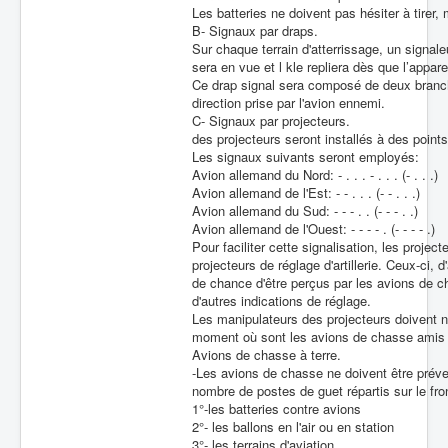
Les batteries ne doivent pas hésiter à tirer
Batailles
B- Signaux par draps.
Sur chaque terrain d'atterrissage, un signa
Les As
sera en vue et l kle repliera dès que l’appare
Ce drap signal sera composé de deux branch
Cahiers des As
direction prise par l'avion ennemi.
C- Signaux par projecteurs.
des projecteurs seront installés à des poin
Les signaux suivants seront employés:
Avion allemand du Nord: - . . . - . . . (- . . .)
Avion allemand de l'Est: - - . . . (- - . . .)
Avion allemand du Sud: - - - . . (- - - . .)
Avion allemand de l'Ouest: - - - - . (- - - - .)
Pour faciliter cette signalisation, les proj
projecteurs de réglage d'artillerie. Ceux-ci, 
de chance d'être perçus par les avions de c
d'autres indications de réglage.
Les manipulateurs des projecteurs doivent n
moment où sont les avions de chasse amis
Avions de chasse à terre.
-Les avions de chasse ne doivent être prév
nombre de postes de guet répartis sur le fro
1°-les batteries contre avions
2°- les ballons en l'air ou en station
3°- les terrains d'aviation.