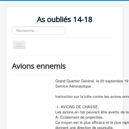
As oubliés 14-18
Rechercher
Basculer
la
navigation
Accueil
Avions ennemis
Chronologie
Escadrilles
Grand Quartier Général, le 20 septembre 19
Service Aéronautique
Organisation
Instruction sur la lutte contre les avions en
Avions
-1- AVIONS DE CHASSE.
Personnels
Les avions,en l'air peuvent être avertis de 
A- Eclatement de projectiles.
Formation
Ce moyen est le plus efficace et le plus rapid
Doctrines
donnent une direction de poursuite.