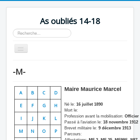
As oubliés 14-18
Rechercher
Basculer
la
navigation
Accueil
-M-
Chronologie
Escadrilles
Maire Maurice Marcel
A
B
C
D
Organisation
Né le:
16 juillet 1890
E
F
G
H
Avions
Mort le:
Profession avant la mobilisation:
Officier
Personnels
I
J
K
L
Passé à l'aviation le:
18 novembre 1912
Formation
Brevet militaire le:
9 décembre 1913
M
N
O
P
Parcours:
Doctrines
Affectations:
MF 2, MF 25, MF99S, N87