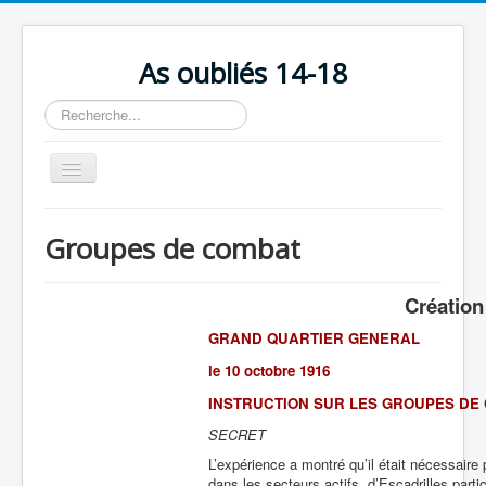
As oubliés 14-18
Rechercher
Basculer
la
navigation
Accueil
Groupes de combat
Chronologie
Escadrilles
Création
Organisation
GRAND QUARTIER GENERAL
Avions
le 10 octobre 1916
INSTRUCTION SUR LES GROUPES DE
Personnels
SECRET
Formation
L’expérience a montré qu’il était nécessaire
Doctrines
dans les secteurs actifs, d’Escadrilles par