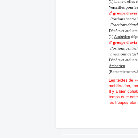
(1) L'une d'elles 
Versailles pour
Sa
e
2
groupe d'avia
"
Portions central
"
Fractions détac
Dépôts et ateliers 
(1)
Ambérieu
dépe
e
3
groupe d'avia
"
Portions central
"
Fractions détac
Dépôts et ateliers 
Ambérieu
.
(Remerciements à 
Les textes de 7-
mobilisation, ta
Il y a bien coha
temps dure cette
les troupes étan