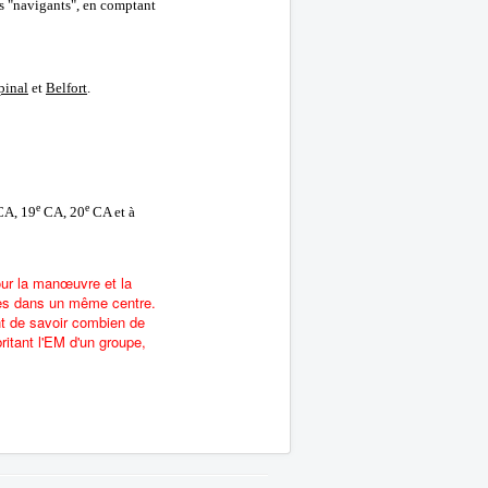
tes "navigants", en comptant
pinal
et
Belfort
.
e
e
A, 19
CA, 20
CA et à
pour la manœuvre et la
hées dans un même centre.
ant de savoir combien de
ritant l'EM d'un groupe,