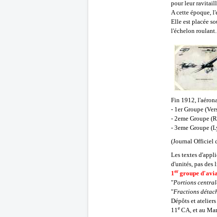
pour leur ravitail
A cette époque, l
Elle est placée so
l'échelon roulant
Fin 1912, l'aéron
- 1er Groupe (Vers
- 2eme Groupe (Re
- 3eme Groupe (Ly
(
Journal Officiel
Les textes d'appl
d'unités, pas des 
er
1
groupe d'avia
"
Portions central
"
Fractions détac
Dépôts et ateliers
e
11
CA, et au Mar