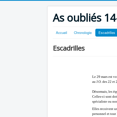
As oubliés 14
Accueil
Chronologie
Escadrilles
Escadrilles
Le 29 mars est vot
au J.O. des 22 et 
Désormais, les éq
Celles-ci sont do
spécialiste ou non
Elles recoivent u
personnel et tout