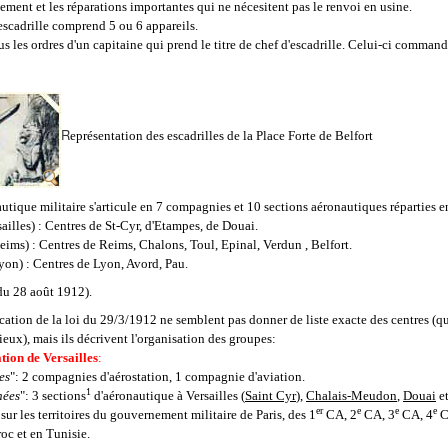
lement et les réparations importantes qui ne nécesitent pas le renvoi en usine.
'escadrille comprend 5 ou 6 appareils.
us les ordres d'un capitaine qui prend le titre de chef d'escadrille. Celui-ci command
.
R
eprésentation des escadrilles de la Place Forte de Belfort
autique militaire s'articule en 7 compagnies et 10 sections aéronautiques réparties e
ailles) : Centres de St-Cyr, d'Etampes, de Douai.
ims) : Centres de Reims, Chalons, Toul, Epinal, Verdun , Belfort.
on) : Centres de Lyon, Avord, Pau.
 du 28 août 1912
).
ication de la loi du 29/3/1912 ne semblent pas donner de liste exacte des centres (
lieux), mais ils décrivent l'organisation des groupes:
tion de Versailles
:
es
": 2 compagnies d'aérostation, 1 compagnie d'aviation.
1
hées
": 3 sections
d'aéronautique à Versailles (
Saint Cyr
),
Chalais-Meudon
,
Douai
e
er
e
e
e
 sur les territoires du gouvernement militaire de Paris, des 1
CA, 2
CA, 3
CA, 4
C
oc et en Tunisie.