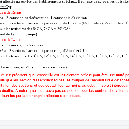
est affectée au service des établissements spéciaux. Il en reste deux pour les trois si
int Cyr
.
tion de Reims
:
es
": 2 compagnies d'aérostation, 1 compagnie d'aviation.
hées
": 5 sections d'aéronautique au camp de Châlons (
Mourmelon
),
Verdun
,
Toul
,
É
e
e
e
1
sur les territoires des 6
CA, 7
CA et 20
CA
.
e
nd de Lyon (3
groupe).
tion de Lyon
:
es
": 1 compagnie d'aviation.
hées
": 2 sections d'aéronautique au camp d'
Avord
et à
Pau
.
e
e
e
e
e
e
e
e
sur les territoires des 8
CA, 12
CA, 13
CA, 14
CA, 15
CA, 16
CA, 17
CA, 18
C
Pierre-François Mary pour ses corrections)
8/1912 précisent que l'escadrille est initialement prévue pour être une unité 
ndis que les section rassemblent toutes les troupes de l'aéronautique détac
bitation des sections et des escadrilles, au moins au début: il serait intéress
 dualité. A noter qu'on ne trouve pas de section pour les centres des villes ab
t fournies par la compagnie affectée à ce groupe
.