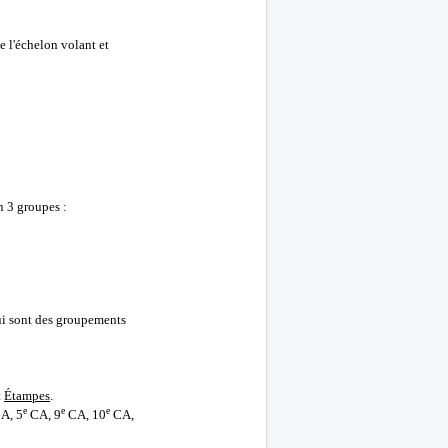
e l'échelon volant et
n 3 groupes :
qui sont des groupements
t
Étampes
.
e
e
e
A, 5
CA, 9
CA, 10
CA,