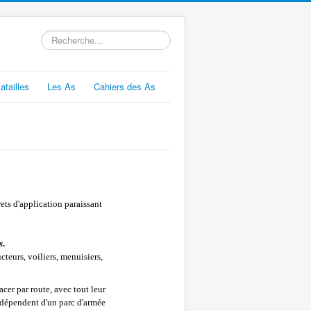
Rechercher
atailles
Les As
Cahiers des As
rets d'application paraissant
s
.
teurs, voiliers, menuisiers,
cer par route, avec tout leur
 dépendent d'un parc d'armée