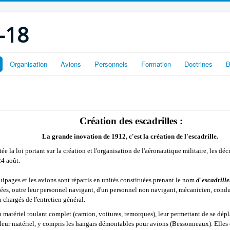
-18
Organisation
Avions
Personnels
Formation
Doctrines
B
Création des escadrilles :
La grande inovation de 1912, c'est la création de l'escadrille.
ée la loi portant sur la création et l'organisation de l'aéronautique militaire, les déc
24 août.
uipages et les avions sont répartis en unités constituées prenant le nom
d'escadrille
tées, outre leur personnel navigant, d'un personnel non navigant, mécanicien, conduc
 chargés de l'entretien général.
n matériel roulant complet (camion, voitures, remorques), leur permettant de se dépla
 leur matériel, y compris les hangars démontables pour avions (Bessonneaux). Elles