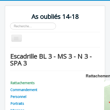
As oubliés 14-18
Rechercher
Basculer
la
navigation
Accueil
Escadrille BL 3 - MS 3 - N 3 -
Chronologie
SPA 3
Escadrilles
Organisation
Rattachement
Rattachements
Avions
Commandement
Personnels
Personnel
Formation
Portraits
Doctrines