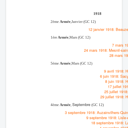
1918
2ème
Armée
,Janvier
(GC 12)
12 janvier 1918: Beauze
1ère
Armée
,Mars
(GC 12)
7 mars 19
24 mars 1918: Mesnil-sai
28 mars 19
5ème
Armée
,Mars
(GC 12)
9 avril 1918: 
6 juin 1918: Sac
8 juin 1918: 
17 juillet 1
25 juillet 191
29 juillet 1918: 
Septembre
4ème
Armée
,
(GC 12)
3 septembre 1918: Auzainvilhers-Qui
9 septembre 1918: Lisle-
18 septembre 1918: L
1 novembre 1918