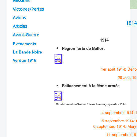
Missions
Batailles
Victoires/Pertes
Avions
Les As
1914
Articles
Cahiers des As
Avant-Guerre
1914
Evénements
Région forte de Belfort
La Bande Noire
Verdun 1916
1er août 1914: Belfo
28 août 19
Rattachement à la 9ème armée
JMO de l'aviation 9ème et 10ème Armées, septembre 1914
4 septembre 1914: 
5 septembre 1914:
6 septembre 1914: Mery
11 septembre 191