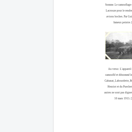
Somme. Le camouflage d
Lacrouze pour le rendre
avions boches. Par Gu
fameux peintre.
Au verso: L'appareil
camouflé et dénommé le
Cabanat, Labourdette, B
Henriot et du Pueche
autres ne sont pas digne
10 mars 1915. 