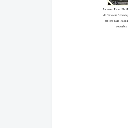
Au verso: Escadrille MS
de l'aviateur Pinsard q
espions dans les lig
novembre 