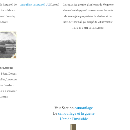
e l'appareil de
camouflant un appareil
[Lecou]
Lacrouze. Au premier plan le cne de Vergnette
 invisible aux
descendant d'appareil converse avec le comte
irand Scevola,
de Vandegide propriétaire du château et du
 [Lecou]
bois de Treux où j'ai campé du 28 novembre
1915 au 9 mai 1916. [Lecou]
 de Lacrouze
 Zèbre. Devant
obba, Lacrouze,
rda. Les deux
s d'un souvenir.
[Lecou]
Voir Section
camouflage
Le
camouflage et la guerre
L'art de l'invisible