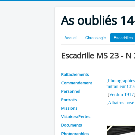
As oubliés 14
Accueil
Chronologie
Escadrilles
Escadrille MS 23 - N
Rattachements
[
Photographies
Commandement
mitrailleur Ch
Personnel
[
Verdun 1917
Portraits
[
Albatros posé 
Missions
Victoires/Pertes
Documents
Photographies