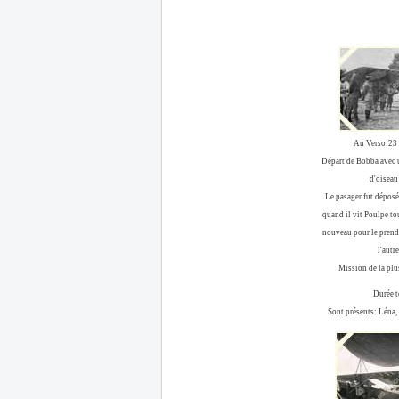
Au Verso:23
Départ de Bobba avec 
d'oiseau
Le pasager fut déposé.
quand il vit Poulpe touj
nouveau pour le prendr
l'autre
Mission de la plu
Durée t
Sont présents: Léna,