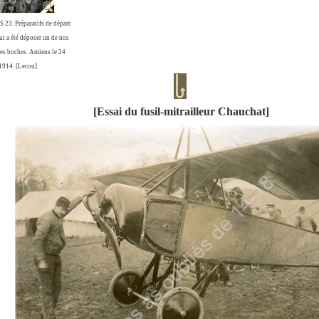
 23. Préparatifs de départ
ui a été déposer un de nos
nes boches. Amiens le 24
1914. [Lecou]
[Essai du fusil-mitrailleur Chauchat]