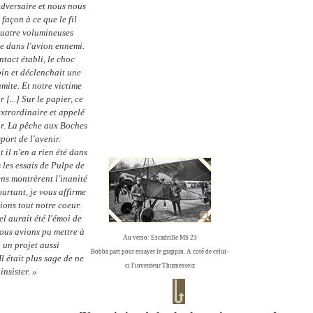
'adversaire et nous nous
façon à ce que le fil
quatre volumineuses
e dans l'avion ennemi.
ntact établi, le choc
pin et déclenchait une
ite. Et notre victime
r [...] Sur le papier, ce
xtrordinaire et appelé
ir. La pêche aux Boches
sport de l'avenir.
il n'en a rien été dans
s les essais de Pulpe de
ns montrèrent l'inanité
ourtant, je vous affirme
ions tout notre coeur.
l aurait été l'émoi de
nous avions pu mettre à
Au verso: Escadrille MS 23
 un projet aussi
Bobba part pour essayer le grappin. A coté de celui-
l était plus sage de ne
ci l'inventeur Thurnesseiz
insister. »