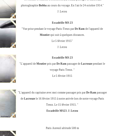
photoghraphie
Bobba
au cours du voyage. En l'air le 24 octobre 1914."
J. Lecou
Escadrille MS 23
"Vue prise pendant le voyage Paris-Treux par
De Ram
de l'appareil de
Moutier
qui suit à quelques distances.
Le 5 février 1915"
J. Lecou
Escadrille MS 23
"L'appareil de
Moutier
pris par
De Ram
passager de
Lacrouze
pendant le
voyage Paris Treux. "
Le 5 février 1915
"L'appareil du capitaine avec moi comme passager pris par
De Ram
passager
de
Lacrouze
le 16 février 1915 à notre arrivée lors de notre voyage Paris
Treux. Le 15 février 1915. "
Escadrille MS23. J. Lecou
Paris Auteuil altitude 500 m