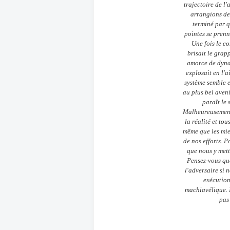
trajectoire de l
arrangions de 
terminé par 
pointes se prenn
Une fois le co
brisait le grap
amorce de dynam
explosait en l'ai
système semble e
au plus bel aven
paraît le 
Malheureusement 
la réalité et tou
même que les mie
de nos efforts. P
que nous y mett
Pensez-vous que
l'adversaire si 
exécution
machiavélique. I
pas 