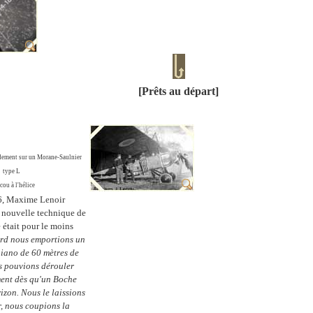
[Prêts au départ]
dement sur un Morane-Saulnier
type L
cou à l'hélice
6, Maxime Lenoir
 nouvelle technique de
e était pour le moins
rd nous emportions un
piano de 60 mètres de
s pouvions dérouler
ent dès qu'un Boche
rizon. Nous le laissions
r, nous coupions la