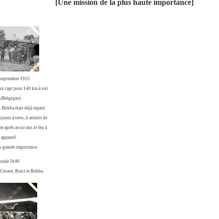
[Une mission de la plus haute importance]
 septembre 1915
un capt pour 140 km à vol
 (Belgique).
 Bobba était déjà reparti
ours à terre, il atterrit de
e après avoir mis le feu à
 appareil.
s grande importance.
otale 2h40
 Cosner, Rinci et Bobba.