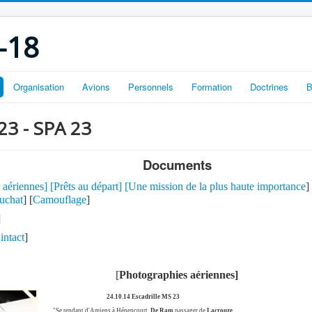
-18
Organisation
Avions
Personnels
Formation
Doctrines
B
 23 - SPA 23
Documents
 aériennes
] [
Prêts au départ
] [
Une mission de la plus haute importance
]
auchat
] [
Camouflage
]
]
intact
]
[
Photographies aériennes]
24.10.14 Escadrille MS 23
"Se rendant d'Amiens à Hénencourt,
De Ram
passager de
Lacrouze