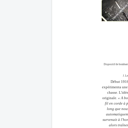
Dispositif de bombar
J. Le
Début 191
expérimenta une
chasse. L'idé
originale.
« A bo
fil en corde à 
long que nou
automatiquem
survenait à l'ho
alors traîne