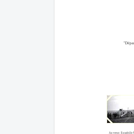
"Dépar
Au verso: Escadrille