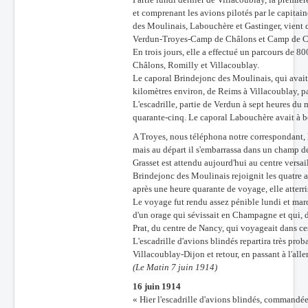
et comprenant les avions pilotés par le capitain
des Moulinais, Labouchère et Gastinger, vient d
Verdun-Troyes-Camp de Châlons et Camp de C
En trois jours, elle a effectué un parcours de 
Châlons, Romilly et Villacoublay.
Le caporal Brindejonc des Moulinais, qui avait
kilomètres environ, de Reims à Villacoublay, 
L'escadrille, partie de Verdun à sept heures du 
quarante-cinq. Le caporal Labouchère avait à b
A Troyes, nous téléphona notre correspondant, 
mais au départ il s'embarrassa dans un champ de
Grasset est attendu aujourd'hui au centre versail
Brindejonc des Moulinais rejoignit les quatre au
après une heure quarante de voyage, elle atterri
Le voyage fut rendu assez pénible lundi et mardi
d'un orage qui sévissait en Champagne et qui, 
Prat, du centre de Nancy, qui voyageait dans ce
L'escadrille d'avions blindés repartira très p
Villacoublay-Dijon et retour, en passant à l'all
(Le Matin 7 juin 1914)
16 juin 1914
« Hier l'escadrille d'avions blindés, commandée 