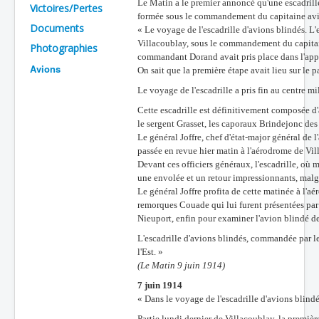
Le Matin a le premier annoncé qu'une escadrill
Victoires/Pertes
formée sous le commandement du capitaine avia
Batailles
Documents
« Le voyage de l'escadrille d'avions blindés. L'
Les As
Villacoublay, sous le commandement du capitai
Photographies
commandant Dorand avait pris place dans l'appar
Avions
Cahiers des As
On sait que la première étape avait lieu sur le 
Le voyage de l'escadrille a pris fin au centre mi
Cette escadrille est définitivement composée d'
le sergent Grasset, les caporaux Brindejonc des
Le général Joffre, chef d'état-major général de 
passée en revue hier matin à l'aérodrome de Vil
Devant ces officiers généraux, l'escadrille, où 
une envolée et un retour impressionnants, malgr
Le général Joffre profita de cette matinée à l'
remorques Couade qui lui furent présentées par l
Nieuport, enfin pour examiner l'avion blindé de
L'escadrille d'avions blindés, commandée par le
l'Est. »
(Le Matin 9 juin 1914)
7 juin 1914
« Dans le voyage de l'escadrille d'avions blind
Partie lundi dernier de Villacoublay, la premiè