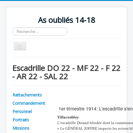
As oubliés 14-18
Rechercher
Basculer
la
navigation
Accueil
Escadrille DO 22 - MF 22 - F 22
Chronologie
- AR 22 - SAL 22
Escadrilles
Organisation
Rattachements
Avions
Commandement
1
er trimestre 1914: L'escadrille s'en
Personnels
Personnel
Villacoublay
.
Portraits
Formation
L’escadrille Dorand blindée dont la commission
Missions
« Le GÉNÉRAL JOFFRE inspecte les avions blin
Doctrines