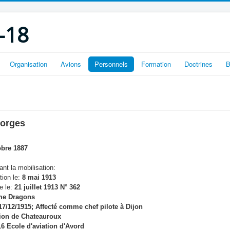
-18
Organisation
Avions
Personnels
Formation
Doctrines
B
orges
obre 1887
nt la mobilisation:
tion le:
8 mai 1913
e le:
21 juillet 1913 N° 362
e Dragons
7/12/1915; Affecté comme chef pilote à Dijon
tion de Chateauroux
16 Ecole d'aviation d'Avord