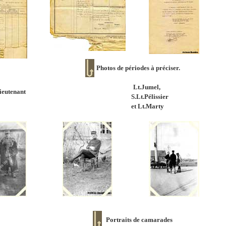
Photos de périodes à préciser.
Lt.Jumel,
lieutenant
S.Lt.Pélissier
et Lt.Marty
Portraits de camarades