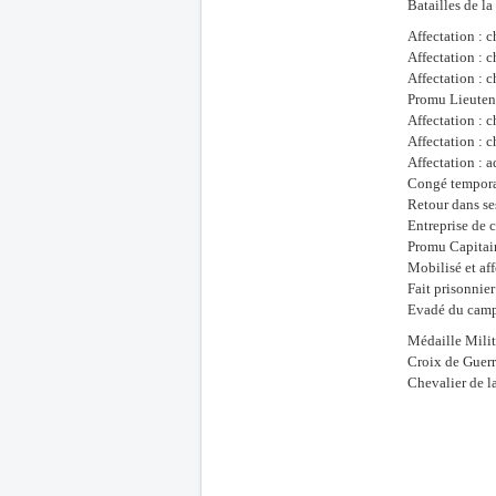
Batailles de l
Affectation : 
Affectation : 
Affectation :
Promu Lieutena
Affectation : 
Affectation : 
Affectation : a
Congé tempora
Retour dans se
Entreprise de 
Promu Capitain
Mobilisé et af
Fait prisonnie
Evadé du camp
Médaille Milit
Croix de Guerr
Chevalier de l