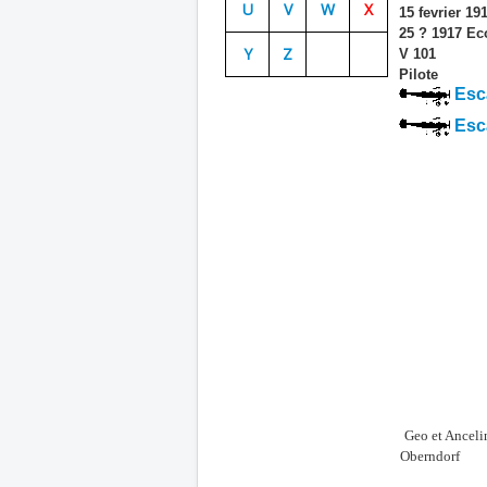
U
V
W
X
15 fevrier 19
25 ? 1917 Eco
Y
Z
V 101
Pilote
Esca
Esc
Geo et Anceli
Oberndorf