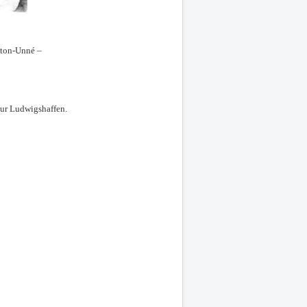
nton-Unné –
sur Ludwigshaffen.