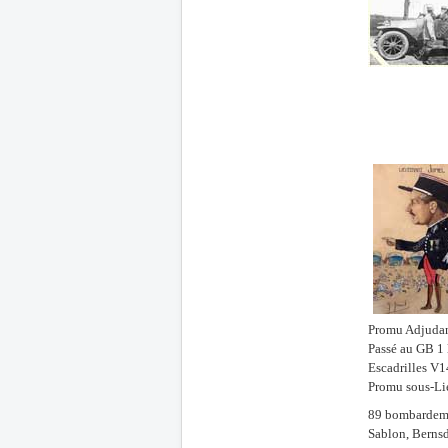
Promu Adjudan
Passé au GB 1 
Escadrilles V
Promu sous-Li
89 bombardeme
Sablon, Bernsd