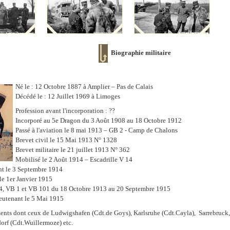
Biographie militaire
Né le : 12 Octobre 1887 à Amplier – Pas de Calais
Décédé le : 12 Juillet 1969 à Limoges
Profession avant l'incorporation : ??
Incorporé au 5e Dragon du 3 Août 1908 au 18 Octobre 1912
Passé à l'aviation le 8 mai 1913 – GB 2 - Camp de Chalons
Brevet civil le 15 Mai 1913 N° 1328
Brevet militaire le 21 juillet 1913 N° 362
Mobilisé le 2 Août 1914 – Escadrille V 14
t le 3 Septembre 1914
le 1er Janvier 1915
14, VB 1 et VB 101 du 18 Octobre 1913 au 20 Septembre 1915
eutenant le 5 Mai 1915
nts dont ceux de Ludwigshafen (Cdt.de Goys), Karlsruhe (Cdt.Cayla), Sarrebruck
orf (Cdt.Wuillermoze) etc.