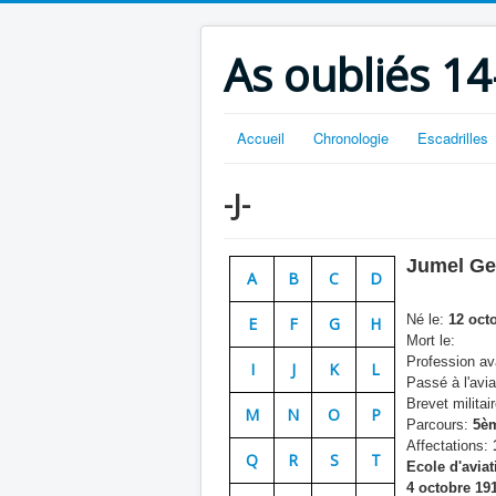
As oubliés 14
Accueil
Chronologie
Escadrilles
-J-
Jumel Ge
A
B
C
D
Né le:
12 oct
E
F
G
H
Mort le:
Profession ava
I
J
K
L
Passé à l'avia
Brevet militair
M
N
O
P
Parcours:
5èm
Affectations:
1
Q
R
S
T
Ecole d'avia
4 octobre 19