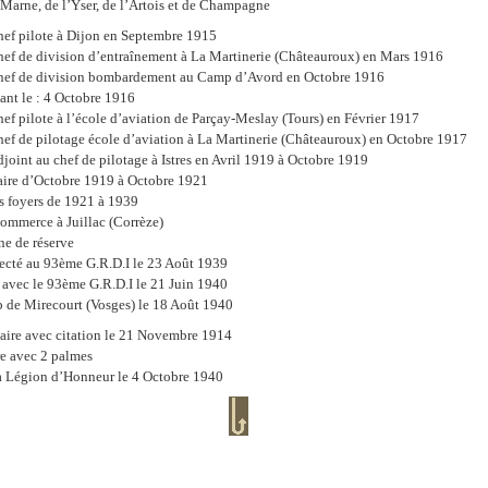
a Marne, de l’Yser, de l’Artois et de Champagne
chef pilote à Dijon en Septembre 1915
chef de division d’entraînement à La Martinerie (Châteauroux) en Mars 1916
 chef de division bombardement au Camp d’Avord en Octobre 1916
nt le : 4 Octobre 1916
chef pilote à l’école d’aviation de Parçay-Meslay (Tours) en Février 1917
chef de pilotage école d’aviation à La Martinerie (Châteauroux) en Octobre 1917
djoint au chef de pilotage à Istres en Avril 1919 à Octobre 1919
ire d’Octobre 1919 à Octobre 1921
s foyers de 1921 à 1939
commerce à Juillac (Corrèze)
e de réserve
fecté au 93ème G.R.D.I le 23 Août 1939
r avec le 93ème G.R.D.I le 21 Juin 1940
 de Mirecourt (Vosges) le 18 Août 1940
aire avec citation le 21 Novembre 1914
e avec 2 palmes
a Légion d’Honneur le 4 Octobre 1940