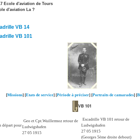
17 Ecole d'aviation de Tours
le d'aviation La ?
drille VB 14
adrille
VB 101
[
Missions
] [
Etats de service
] [
Période à préciser
] [
Portraits de camarades
]
[
B
VB 101
Escadrille VB 101 retour de
Geo et Cpt.Wuillermoz retour de
n départ pour
Ludwigshafen
Ludwigshafen
27 05 1915
27 05 1915
(Georges 5ème droite debout)