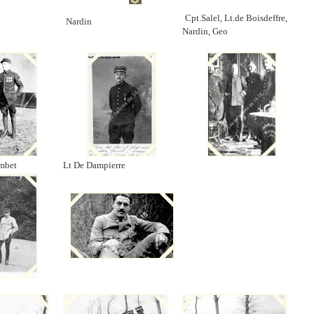
Cpt.Salel, Lt.de Boisdeffre,
Nardin
Nardin, Geo
mbet
Lt De Dampierre