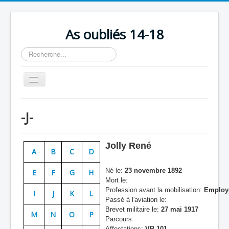
As oubliés 14-18
Rechercher
Basculer
la
navigation
Accueil
-J-
Chronologie
Escadrilles
Jolly René
A
B
C
D
Organisation
Né le:
23 novembre 1892
E
F
G
H
Avions
Mort le:
Profession avant la mobilisation:
Employ
Personnels
I
J
K
L
Passé à l'aviation le:
Formation
Brevet militaire le:
27 mai 1917
M
N
O
P
Parcours:
Doctrines
Affectations:
VB 101