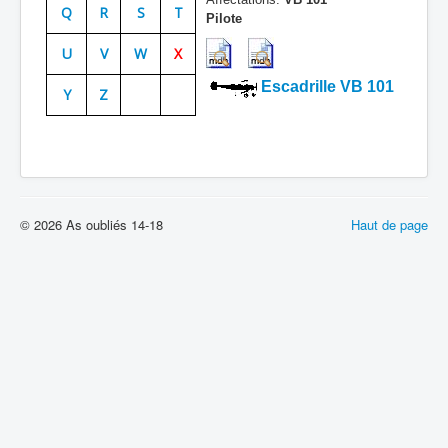
Q
R
S
T
Pilote
Batailles
U
V
W
X
Les As
Escadrille VB 101
Y
Z
Cahiers des As
© 2026 As oubliés 14-18
Haut de page