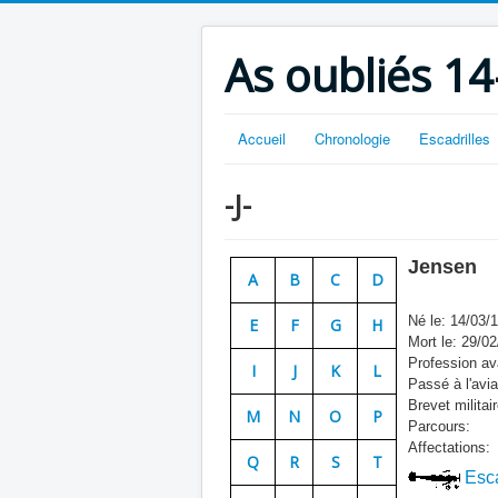
As oubliés 14
Accueil
Chronologie
Escadrilles
-J-
Jensen
A
B
C
D
Né le: 14/03/
E
F
G
H
Mort le: 29/0
Profession ava
I
J
K
L
Passé à l'avia
Brevet militair
M
N
O
P
Parcours:
Affectations:
Q
R
S
T
Esca