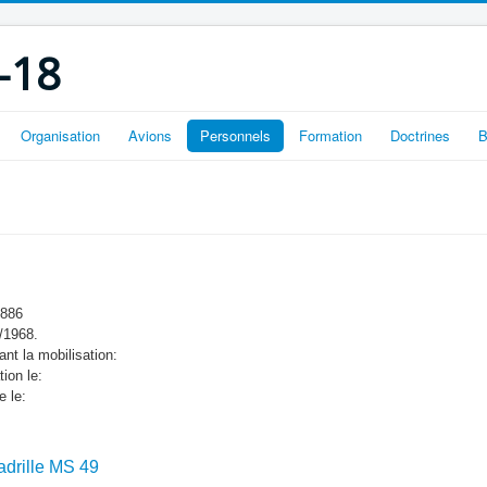
-18
Organisation
Avions
Personnels
Formation
Doctrines
B
1886
2/1968.
nt la mobilisation:
tion le:
e le:
drille MS 49