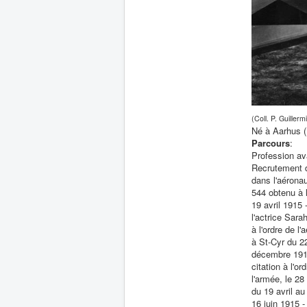
(Coll. P. Guillerm
Né à Aarhus (
Parcours
:
Profession ava
Recrutement d
dans l'aéronau
544 obtenu à l
19 avril 1915
l'actrice Sara
à l'ordre de 
à St-Cyr du 22
décembre 1914 
citation à l'o
l'armée, le 2
du 19 avril au
16 juin 1915 