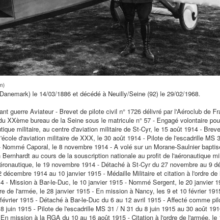
in)
Danemark) le 14/03/1886 et décédé à Neuilly/Seine (92) le 29/02/1968.
nt guerre Aviateur - Brevet de pilote civil n° 1726 délivré par l'Aéroclub de F
u XXème bureau de la Seine sous le matricule n° 57 - Engagé volontaire pour
tique militaire, au centre d'aviation
militaire de St-Cyr, le 15 août 1914 - Brevet
'école d'aviation militaire de XXX, le 30 août 1914 - Pilote de l'escadrille MS
 - Nommé Caporal, le 8 novembre 1914 - A volé sur un Morane-Saulnier baptisé 
h Bernhardt au cours de la souscription nationale au profit de l'aéronautique mil
l'aéronautique, le 19 novembre 1914 - Détaché à St-Cyr du 27 novembre au 9 
 décembre 1914 au 10 janvier 1915 - Médaille Militaire et citation à l'ordre de
- Mission à Bar-le-Duc, le 10 janvier 1915 - Nommé Sergent, le 20 janvier 191
rdre de l'armée, le 28 janvier 1915 - En mission à Nancy, les 9 et 10 février 1915
8 février 1915 - Détaché à Bar-le-Duc du 6 au 12 avril 1915 - Affecté comme pi
 8 juin 1915 - Pilote de l'escadrille MS 31 / N 31 du 8 juin 1915 au 30 août 1
- En mission à la RGA du 10 au 16 août 1915 - Citation à l'ordre de l'armée, 