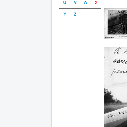
U
V
W
X
Y
Z