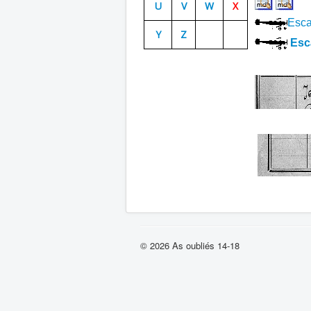
U
V
W
X
Esca
Y
Z
Esca
© 2026 As oubliés 14-18