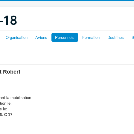
-18
Organisation
Avions
Personnels
Formation
Doctrines
B
t Robert
nt la mobilisation:
tion le:
e le:
6. C 17