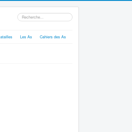
Rechercher
atailles
Les As
Cahiers des As