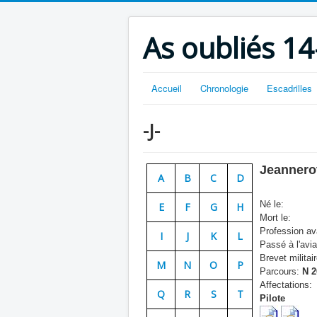
As oubliés 14
Accueil
Chronologie
Escadrilles
-J-
Jeannero
A
B
C
D
Né le:
E
F
G
H
Mort le:
Profession ava
I
J
K
L
Passé à l'avia
Brevet militair
M
N
O
P
Parcours:
N 2
Affectations:
Q
R
S
T
Pilote