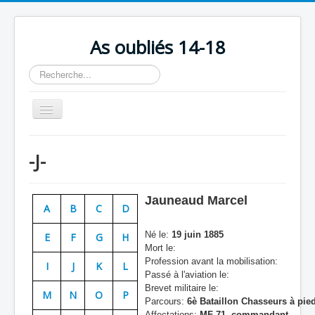
As oubliés 14-18
Rechercher
Basculer
la
navigation
Accueil
-J-
Chronologie
Escadrilles
Jauneaud Marcel
A
B
C
D
Organisation
Né le:
19 juin 1885
E
F
G
H
Avions
Mort le:
Profession avant la mobilisation:
Personnels
I
J
K
L
Passé à l'aviation le:
Formation
Brevet militaire le:
M
N
O
P
Parcours:
6è Bataillon Chasseurs à pie
Doctrines
Affectations:
MF 71, commandant