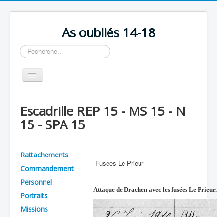
As oubliés 14-18
Rechercher
Basculer
la
navigation
Accueil
Escadrille REP 15 - MS 15 - N
Chronologie
15 - SPA 15
Escadrilles
Organisation
Rattachements
Fusées Le Prieur
Avions
Commandement
Personnels
Personnel
Attaque de Drachen avec les fusées Le Prieur.
Portraits
Formation
Missions
Doctrines