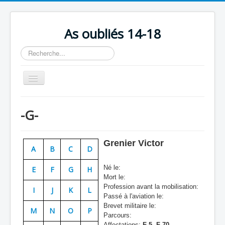
As oubliés 14-18
Rechercher
Basculer
la
navigation
Accueil
-G-
Chronologie
Escadrilles
Grenier Victor
A
B
C
D
Organisation
Né le:
E
F
G
H
Avions
Mort le:
Profession avant la mobilisation:
Personnels
I
J
K
L
Passé à l'aviation le:
Formation
Brevet militaire le:
M
N
O
P
Parcours:
Doctrines
Affectations:
F 5, F 70