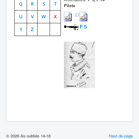
Q
R
S
T
Pilote
Batailles
U
V
W
X
Les As
F 5
Y
Z
Cahiers des As
© 2026 As oubliés 14-18
Haut de page