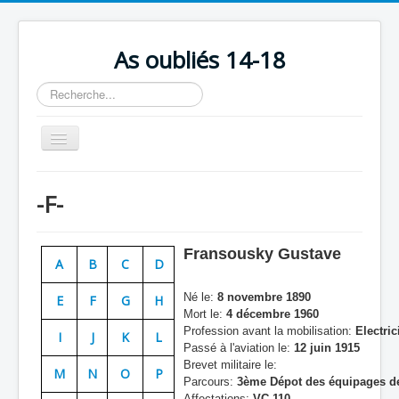
As oubliés 14-18
Rechercher
Basculer
la
navigation
Accueil
-F-
Chronologie
Escadrilles
Fransousky Gustave
A
B
C
D
Organisation
Né le:
8 novembre 1890
E
F
G
H
Avions
Mort le:
4 décembre 1960
Profession avant la mobilisation:
Electric
Personnels
I
J
K
L
Passé à l'aviation le:
12 juin 1915
Formation
Brevet militaire le:
M
N
O
P
Parcours:
3ème Dépot des équipages de 
Doctrines
Affectations:
VC 110