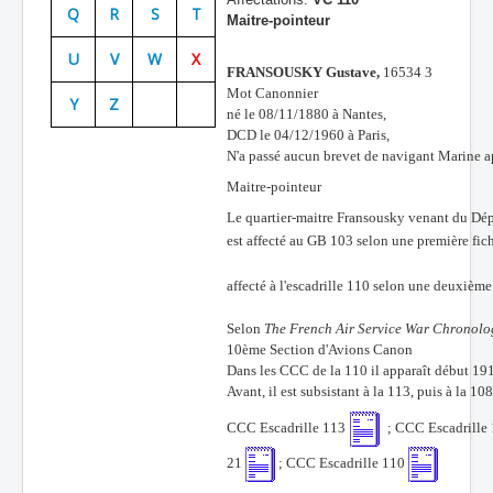
Q
R
S
T
Maitre-pointeur
Batailles
U
V
W
X
Les As
FRANSOUSKY Gustave,
16534 3
Mot Canonnier
Y
Z
Cahiers des As
né le 08/11/1880 à Nantes,
DCD le 04/12/1960 à Paris,
N'a passé aucun brevet de navigant Marine apr
Maitre-pointeur
Le quartier-maitre Fransousky venant du Dé
est affecté au GB 103 selon une première f
affecté à l'escadrille 110 selon une deuxiè
Selon
The French Air Service War Chronol
10ème Section d'Avions Canon
Dans les CCC de la 110 il apparaît début 19
Avant, il est subsistant à la 113, puis à la 108
CCC Escadrille 113
; CCC Escadrille
21
; CCC Escadrille 110