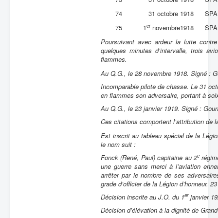
74
31 octobre 1918
SPA
er
75
1
novembre1918
SPA
Poursuivant avec ardeur la lutte contr
quelques minutes d’intervalle, trois 
flammes.
Au Q.G., le 28 novembre 1918. Signé : 
Incomparable pilote de chasse. Le 31 oct
en flammes son adversaire, portant à soix
Au Q.G., le 23 janvier 1919. Signé : Gou
Ces citations comportent l’attribution de 
Est inscrit au tableau spécial de la Lég
le nom suit :
e
Fonck (René, Paul) capitaine au 2
régime
une guerre sans merci à l’aviation ennem
arrêter par le nombre de ses adversaires
grade d’officier de la Légion d’honneur. 23 
er
Décision inscrite au J.O. du 1
janvier 19
Décision d’élévation à la dignité de Grand 