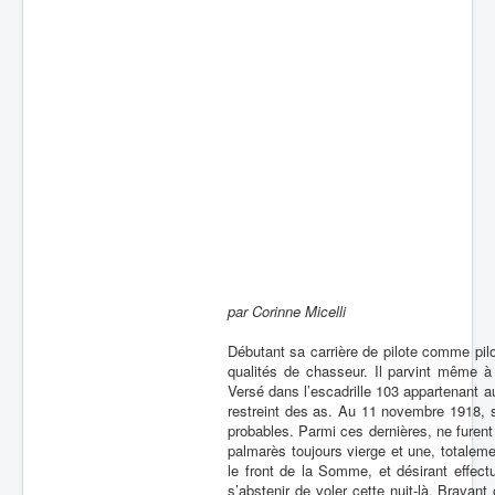
par Corinne Micelli
Débutant sa carrière de pilote comme pilo
qualités de chasseur. Il parvint même à 
Versé dans l’escadrille 103 appartenant a
restreint des as. Au 11 novembre 1918, s
probables. Parmi ces dernières, ne furent 
palmarès toujours vierge et une, totalement
le front de la Somme, et désirant effec
s’abstenir de voler cette nuit-là. Bravan