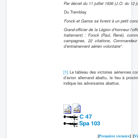
Par décret du 11 juillet 1936 (J.O. du 12 ju
Du Tremblay
Fonck et Garros se livrent à un petit conc
Grand-officier de la Légion d’honneur l’of
traitement) : Fonck (Paul, René), comma
campagnes, 22 citations, Commandeur 
d’entrainement aérien volontaire".
[1]
Le tableau des victoires aériennes comp
d’avion allemand abattu, le lieu à proxi
indique les adversaires abattus.
C 47
Spa 103
[
Première victoire
] [
Vi