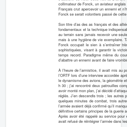
collimateur de Fonck, un aviateur anglais 
Français crut apercevoir un ennemi et n’h
Fonck se serait volontiers passé de cette
Son titre d’as des as français et des allié
fondamentaux et la technique indispensab
au terrain sans jamais recevoir une seule
mais à une hygiène de vie exemplaire. Ta
Fonck occupait le sien à s’entraîner tr
sophistiquées, visant à garantir la victoi
temps record. Paradigme même du courage
d’abattre un ennemi avant de faire vrombi
À l’heure de l’armistice, il avait mis au 
l’ORTF lors d’une interview accordée apr
le dynamisme des avions, la géométrie et l’
h 30 ; j’ai rencontré deux patrouilles co
avoir monté mon plan, j’ai décidé d’attaqu
réglés. J’en descendis trois ; les autres p
quelques minutes de combat, trois autre
l’armée avaient déjà confirmé qu’il manqua
définitive certains principes de la guerre 
Après avoir été rappelé au service pour ét
avait refusé de réintégrer l’armée dans l