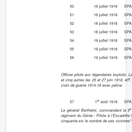
50
16 juillet 1918
SPA
51
16 juillet 1918
SPA
52
18 juillet 1918
SPA
53
18 juillet 1918
SPA
54
19 juillet 1918
SPA
55
19 juillet 1918
SPA
56
19 juillet 1918
SPA
Officier pilote aux légendaires exploits.
e
et cinq autres les 25 et 27 juin 1918, 45
,
croix de guerre 1914-18 avec palme
er
57
1
août 1918
SPA
e
Le général Berthelot, commandant la 5
régiment du Génie - Pilote à l’Escadrille
cinquante-six le nombre de ses victoires"