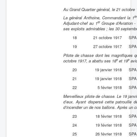
Au Grand Quartier général, le 21 octobre 
èr
La général Anthoine, Commandant la 1
er
Adjudant-chef au 1
Groupe d’Aviation - 
ses exploits admirables ; les 30 septemb
18
21 octobre 1917
SPA
19
27 octobre 1917
SPA
Pilote de chasse dont les magnifiques q
e
e
octobre 1917, a abattu ses 18
et 19
avi
20
19 janvier 1918
SPA
21
19 janvier 1918
SPA
22
5 février 1918
SPA
Merveilleux pilote de chasse. Le 19 janv
d’eux. Ayant dispersé cette patrouille 
d’incendier un de nos ballons. Après un c
23
18 février 1918
SPA
24
19 février 1918
SPA
25
26 février 1918
SPA