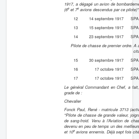
1917, a dégagé un avion de bombardement
e
e
(6
et 7
avions descendus par ce pilote)"
12
14 septembre 1917
SPA
13
15 septembre 1917
SPA
14
23 septembre 1917
SPA
Pilote de chasse de premier ordre. A 
cit
15
30 septembre 1917
SPA
16
17 octobre 1917
SPA
17
17 octobre 1917
SPA
Le général Commandant en Chef, a fait, 
grade de :
Chevalier
Fonck Paul, René - matricule 3713 (active
"Pilote de chasse de grande valeur, joign
de sang-froid. Venu à l’Aviation de ch
devenu en peu de temps un des meilleurs 
e
et 10
avions ennemis. Déjà sept fois cité à