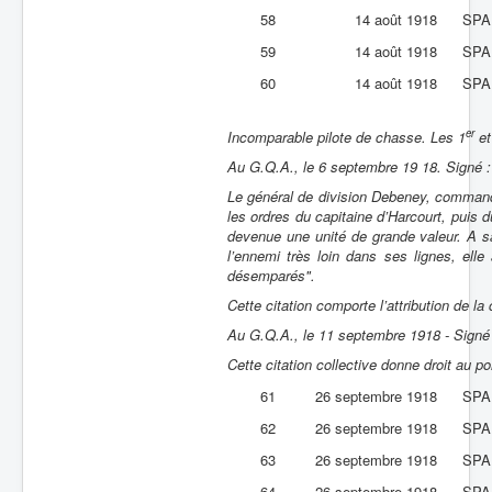
58
14 août 1918
SPA
59
14 août 1918
SPA
60
14 août 1918
SPA
er
Incomparable pilote de chasse. Les 1
et
Au G.Q.A., le 6 septembre 19 18. Signé 
Le général de division Debeney, command
les ordres du capitaine d’Harcourt, puis d
devenue une unité de grande valeur. A sa
l’ennemi très loin dans ses lignes, elle 
désemparés".
Cette citation comporte l’attribution de l
Au G.Q.A., le 11 septembre 1918 - Signé
Cette citation collective donne droit au p
61
26 septembre 1918
SPA
62
26 septembre 1918
SPA
63
26 septembre 1918
SPA
64
26 septembre 1918
SPA