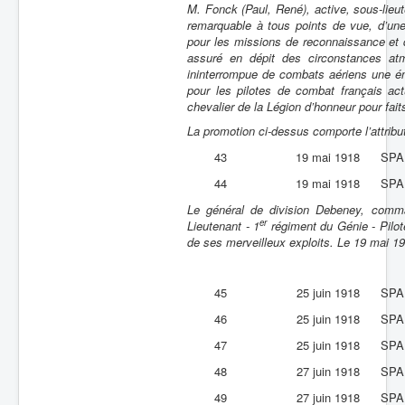
M. Fonck (Paul, René), active, sous-lieu
remarquable à tous points de vue, d’une
pour les missions de reconnaissance et de
assuré en dépit des circonstances atm
ininterrompue de combats aériens une én
pour les pilotes de combat français act
chevalier de la Légion d’honneur pour fait
La promotion ci-dessus comporte l’attribu
43
19 mai 1918
SPA
44
19 mai 1918
SPA
Le général de division Debeney, comm
er
Lieutenant - 1
régiment du Génie - Pilote
de ses merveilleux exploits. Le 19 mai 1
45
25 juin 1918
SPA
46
25 juin 1918
SPA
47
25 juin 1918
SPA
48
27 juin 1918
SPA
49
27 juin 1918
SPA