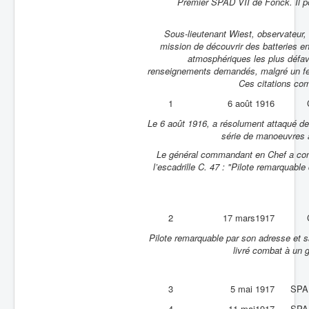
Premier SPAD VII de Fonck. Il por
Sous-lieutenant Wiest, observateur, 
mission de découvrir des batteries e
atmosphériques les plus défavor
renseignements demandés, malgré un feu d
Ces citations com
1
6 août 1916
Le 6 août 1916, a résolument attaqué de
série de manoeuvres au
Le général commandant en Chef a confé
l’escadrille C. 47 : "Pilote remarquabl
2
17 mars1917
Pilote remarquable par son adresse et 
livré combat à un 
3
5 mai 1917
SPA
4
11 mai1917
SPA