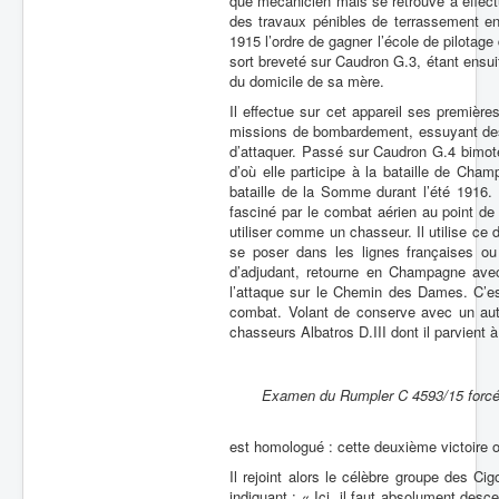
que mécanicien mais se retrouve à effec
des travaux pénibles de terrassement en
1915 l’ordre de gagner l’école de pilotage 
sort breveté sur Caudron G.3, étant ensuit
du domicile de sa mère.
Il effectue sur cet appareil ses premièr
missions de bombardement, essuyant des 
d’attaquer. Passé sur Caudron G.4 bimot
d’où elle participe à la bataille de Cha
bataille de la Somme durant l’été 1916.
fasciné par le combat aérien au point de p
utiliser comme un chasseur. Il utilise ce
se poser dans les lignes françaises ou
d’adjudant, retourne en Champagne avec
l’attaque sur le Chemin des Dames. C’es
combat. Volant de conserve avec un autr
chasseurs Albatros D.III dont il parvient 
Examen du Rumpler C 4593/15 forcé à 
est homologué : cette deuxième victoire of
Il rejoint alors le célèbre groupe des C
indiquant : « Ici, il faut absolument des