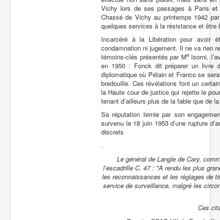
Vichy lors de ses passages à Paris et s
Chassé de Vichy au printemps 1942 par Da
quelques services à la résistance et être
Incarcéré à la Libération pour avoir é
condamnation ni jugement. Il ne va rien r
e
témoins-clés présentés par M
Isorni, l’
en 1950 : Fonck dit préparer un livre
diplomatique où Pétain et Franco se serai
bredouille. Ces révélations font un cert
la Haute cour de justice qui rejette le pou
tenant d’ailleurs plus de la fable que de l
Sa réputation ternie par son engagemen
survenu le 18 juin 1953 d’une rupture d’
discrets
.
Le général de Langle de Cary, comm
l’escadrille C. 47 : "A rendu les plus gr
les reconnaissances et les réglages de ti
service de surveillance, malgré les circ
Ces cit