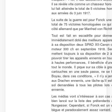
il se révèle vite comme un chasseur hors-p
lui fait atteindre le total de 5 victoires
aux armées du 3 juin 1917.
La suite de la guerre est pour Fonck une s
total de 75 victoires homologuées ce qui 
côté allemand que par Manfred von Richth
Tout est fait en escadrille pour donn
immédiatement doté des meilleurs apparei
à sa disposition deux SPAD XII-Canon d
moteur 300 ch en septembre 1918. Ses c
mettent toujours à sa disposition de 2 à 
pouvoir tirer les appareils ennemis en tou
à hautes performances, il bénéficie d’un
tout le monde. Il pique sur sa cible à gra
cartouches en une seule passe, ne se 
Boyau, dans ces conditions, « il n’y a jam
aux Drachen ennemis, une tâche qu’il est
sol demandées à tous les pilotes lors 
ennemie.
Les médias vont s’intéresser à son cas à
bien lancé sur la liste des prétendants
Nungesser. Cependant, si Fonck est un vir
bègue et paradoxalement assez vantard. So