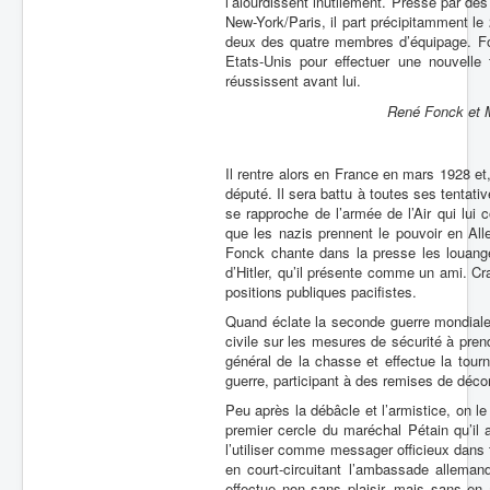
l’alourdissent inutilement. Pressé par des 
New-York/Paris, il part précipitamment le
deux des quatre membres d’équipage. Fon
Etats-Unis pour effectuer une nouvelle 
réussissent avant lui.
René Fonck et M
Il rentre alors en France en mars 1928 et
député. Il sera battu à toutes ses tentativ
se rapproche de l’armée de l’Air qui lui 
que les nazis prennent le pouvoir en A
Fonck chante dans la presse les louang
d’Hitler, qu’il présente comme un ami. C
positions publiques pacifistes.
Quand éclate la seconde guerre mondiale,
civile sur les mesures de sécurité à pren
général de la chasse et effectue la tour
guerre, participant à des remises de décor
Peu après la débâcle et l’armistice, on le
premier cercle du maréchal Pétain qu’il
l’utiliser comme messager officieux dans 
en court-circuitant l’ambassade alleman
effectue non sans plaisir, mais sans en av