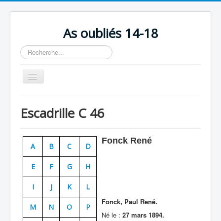
As oubliés 14-18
Rechercher
Basculer
la
navigation
Accueil
Escadrille C 46
Chronologie
Escadrilles
Fonck René
A
B
C
D
Organisation
E
F
G
H
Avions
Personnels
I
J
K
L
Formation
Fonck, Paul René.
M
N
O
P
Né le :
27 mars 1894.
Doctrines