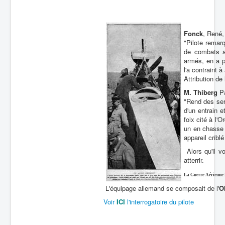
Fonck
, René,
"Pilote remarq
de combats a
armés, en a p
l'a contraint 
Attribution de
M. Thiberg
Pa
"Rend des ser
d'un entrain 
foix cité à l'
un en chasse e
appareil criblé
Alors qu'il v
atterrir.
La Guerre Aérienne
L'équipage allemand se composait de l'
O
Voir
ICI
l'interrogatoire du pilote