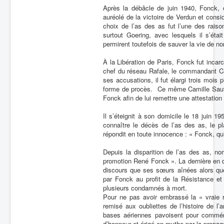
Après la débâcle de juin 1940, Fonck, 
auréolé de la victoire de Verdun et con
choix de l’as des as fut l’une des raiso
surtout Goering, avec lesquels il s’étai
permirent toutefois de sauver la vie de 
À la Libération de Paris, Fonck fut inca
chef du réseau Rafale, le commandant Ca
ses accusations, il fut élargi trois mois
forme de procès. Ce même Camille Sauter
Fonck afin de lui remettre une attestatio
Il s’éteignit à son domicile le 18 juin 19
connaître le décès de l’as des as, le pl
répondit en toute innocence : « Fonck, qui
Depuis la disparition de l’as des as, nom
promotion René Fonck ». La dernière en d
discours que ses sœurs aînées alors qu
par Fonck au profit de la Résistance et
plusieurs condamnés à mort.
Pour ne pas avoir embrassé la « vraie 
remisé aux oubliettes de l’histoire de l’
bases aériennes pavoisent pour commé
d’honneur et érigé en mythe par la propa