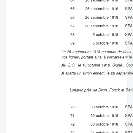
65
26 septembre 1918
SPA
66
26 septembre 1918
SPA
67
28 septembre 1918
SPA
68
5 octobre 1918
SPA
69
5 octobre 1918
SPA
Le 26 septembre 1918 au cours de deux p
nos lignes, portant ainsi à soixante-six l
Au Q.G., le 16 octobre 1918. Signé : Gou
A abattu un avion ennemi le 28 septembre
Longvic près de Dijon, Fonck et Batll
70
30 octobre 1918
SPA
71
30 octobre 1918
SPA
72
30 octobre 1918
SPA
73
31 octobre 1918
SPA