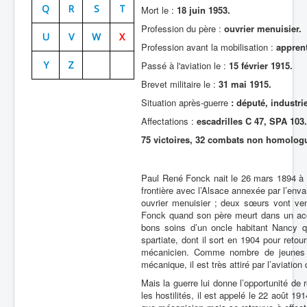
Q
R
S
T
Mort le :
18 juin 1953.
Batailles
Profession du père :
ouvrier menuisier.
U
V
W
X
Les As
Profession avant la mobilisation :
appren
Y
Z
Passé à l'aviation le :
15 février 1915.
Cahiers des As
Brevet militaire le :
31 mai 1915.
Situation après-guerre
: député, industrie
Affectations :
escadrilles C 47, SPA 103.
75 victoires, 32 combats non homolog
Paul René Fonck nait le 26 mars 1894 à 
frontière avec l’Alsace annexée par l’env
ouvrier menuisier ; deux sœurs vont ve
Fonck quand son père meurt dans un acc
bons soins d’un oncle habitant Nancy qui
spartiate, dont il sort en 1904 pour reto
mécanicien. Comme nombre de jeunes ho
mécanique, il est très attiré par l’aviatio
Mais la guerre lui donne l’opportunité de 
les hostilités, il est appelé le 22 août 19