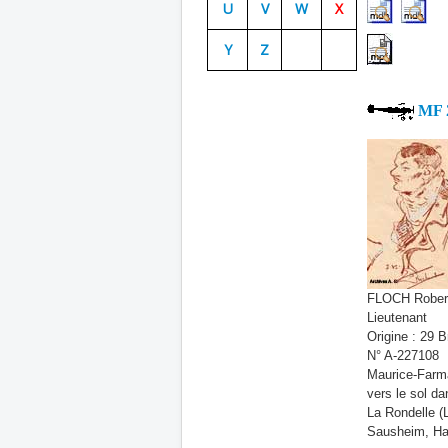
U
V
W
X
Y
Z
MF 
FLOCH Rober
Lieutenant
Origine : 29 B
N° A-227108 
Maurice-Far
vers le sol d
La Rondelle (L
Sausheim, Ha