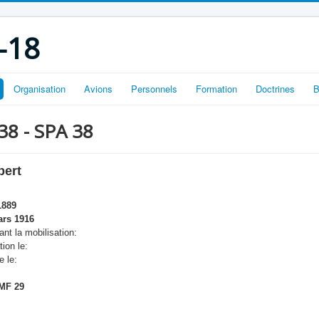
-18
Organisation
Avions
Personnels
Formation
Doctrines
B
 38 - SPA 38
bert
1889
rs 1916
nt la mobilisation:
tion le:
e le:
MF 29