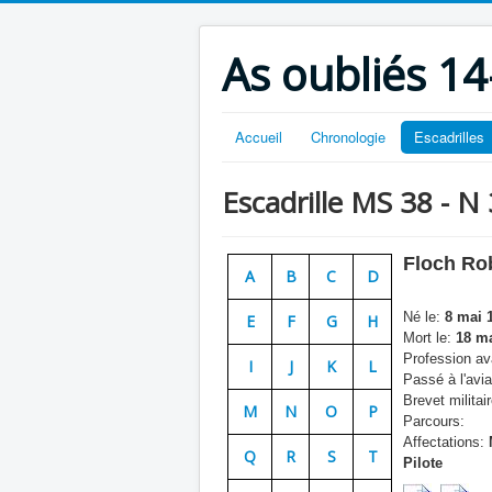
As oubliés 14
Accueil
Chronologie
Escadrilles
Escadrille MS 38 - N
Floch Ro
A
B
C
D
Né le:
8 mai 
E
F
G
H
Mort le:
18 ma
Profession ava
I
J
K
L
Passé à l'avia
Brevet militair
M
N
O
P
Parcours:
Affectations:
Q
R
S
T
Pilote