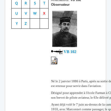
Q
R
S
T
Observateur
Batailles
U
V
W
X
Les As
Y
Z
Cahiers des As
VB 102
Né le 2 janvier 1886 à Paris, après sa sorti
est retenue pour servir dans l'aviation.
Désigné pour apprendre à l'école Farman à Ch
son brevet de pilote aviateur, le 63e délivré 
Ayant déjà volé le 7 juin au-dessus de la ca
1910, avec Marconnet comme passager, le sp