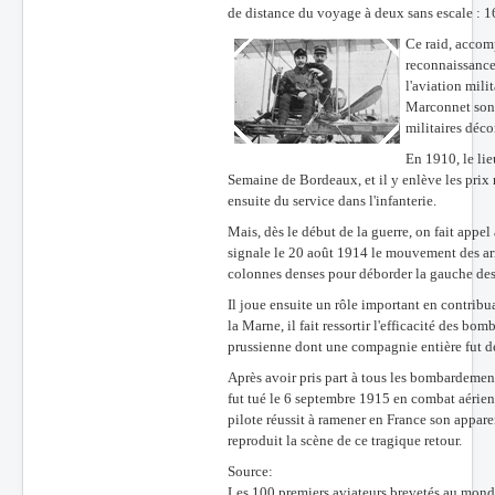
de distance du voyage à deux sans escale : 1
Ce raid, accomp
reconnaissance
l'aviation mili
Marconnet sont
militaires déco
En 1910, le lie
Semaine de Bordeaux, et il y enlève les prix r
ensuite du service dans l'infanterie.
Mais, dès le début de la guerre, on fait appel
signale le 20 août 1914 le mouvement des arm
colonnes denses pour déborder la gauche des
Il joue ensuite un rôle important en contribu
la Marne, il fait ressortir l'efficacité des b
prussienne dont une compagnie entière fut dé
Après avoir pris part à tous les bombardement
fut tué le 6 septembre 1915 en combat aérie
pilote réussit à ramener en France son appare
reproduit la scène de ce tragique retour.
Source:
Les 100 premiers aviateurs brevetés au monde