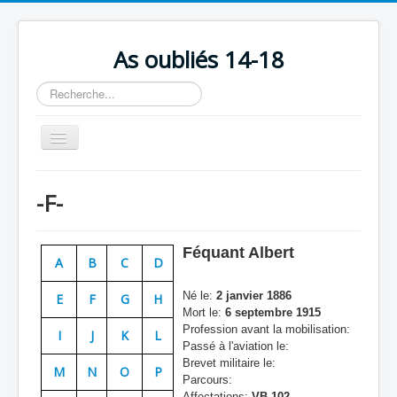
As oubliés 14-18
Rechercher
Basculer
la
navigation
Accueil
-F-
Chronologie
Escadrilles
Féquant Albert
A
B
C
D
Organisation
Né le:
2 janvier 1886
E
F
G
H
Avions
Mort le:
6 septembre 1915
Profession avant la mobilisation:
Personnels
I
J
K
L
Passé à l'aviation le:
Formation
Brevet militaire le:
M
N
O
P
Parcours:
Doctrines
Affectations:
VB 102