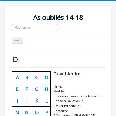
As oubliés 14-18
Rechercher
Basculer
la
navigation
Accueil
-D-
Chronologie
Escadrilles
Duval André
A
B
C
D
Organisation
Né le:
Avions
E
F
G
H
Mort le:
Profession avant la mobilisation:
Personnels
I
J
K
L
Passé à l'aviation le:
Formation
Brevet militaire le:
Parcours:
M
N
O
P
Doctrines
Affectations:
VB 4 (VB 104)