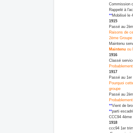
Commission d
Rappelé à l'a
**
Mobilisé le 
1915
Passé au 2ème
Raisons de ce
2ème Groupe d
Maintenu serv
Maintenu
ou
1916
Classé servi
Probablement u
1917
Passé au 1er 
Pourquoi cette
groupe
Passé au 2ème
Probablement 
**
Vient de bro
**
parti escadr
CCC94 4ème t
1918
ccc94 1er tri