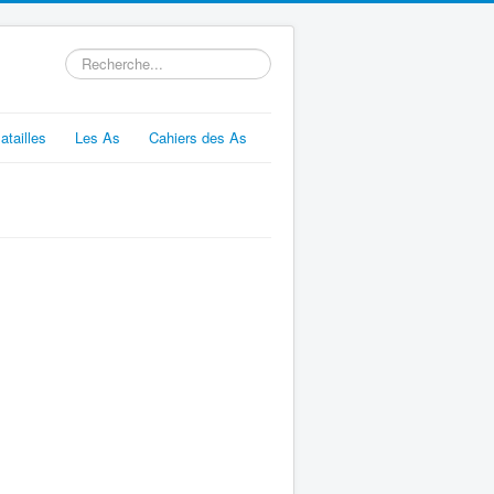
Rechercher
atailles
Les As
Cahiers des As