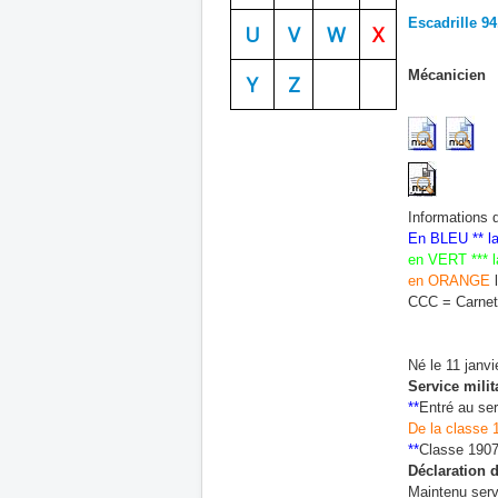
Escadrille 94
U
V
W
X
Mécanicien
Y
Z
Informations 
En BLEU ** la
en VERT *** l
en ORANGE
l
CCC = Carnets
Né le 11 janvi
Service milit
**
Entré au ser
De la classe 1
**
Classe 19
Déclaration 
Maintenu serv