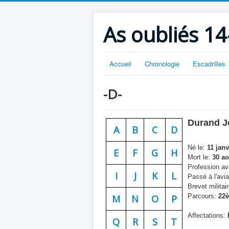
As oubliés 14
Accueil
Chronologie
Escadrilles
-D-
Durand J
A
B
C
D
Né le:
11 janv
E
F
G
H
Mort le:
30 ao
Profession ava
I
J
K
L
Passé à l'avia
Brevet militair
Parcours:
22è
M
N
O
P
Affectations:
P
Q
R
S
T