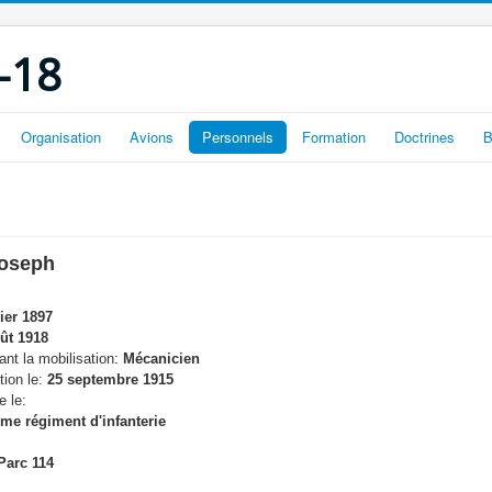
-18
Organisation
Avions
Personnels
Formation
Doctrines
B
oseph
ier 1897
ût 1918
nt la mobilisation:
Mécanicien
tion le:
25 septembre 1915
e le:
me régiment d'infanterie
arc 114