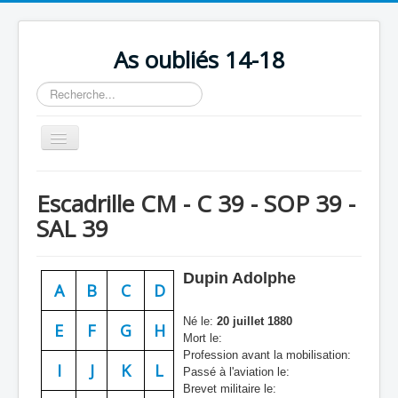
As oubliés 14-18
Rechercher
Basculer
la
navigation
Accueil
Escadrille CM - C 39 - SOP 39 -
Chronologie
SAL 39
Escadrilles
Organisation
Dupin Adolphe
A
B
C
D
Avions
Né le:
20 juillet 1880
E
F
G
H
Personnels
Mort le:
Profession avant la mobilisation:
Formation
I
J
K
L
Passé à l'aviation le:
Brevet militaire le:
Doctrines