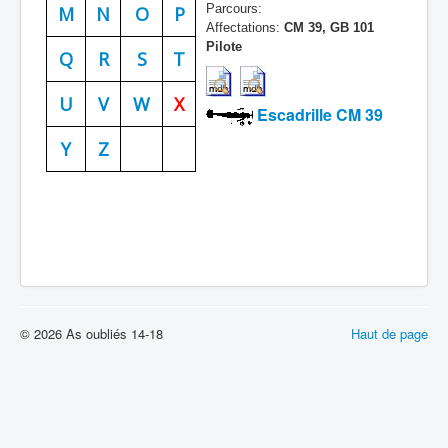
Parcours:
M
N
O
P
Batailles
Affectations:
CM 39, GB 101
Pilote
Q
R
S
T
Les As
Cahiers des As
U
V
W
X
Escadrille CM 39
Y
Z
© 2026 As oubliés 14-18
Haut de page