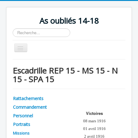
As oubliés 14-18
Rechercher
Basculer
la
navigation
Accueil
Escadrille REP 15 - MS 15 - N
Chronologie
15 - SPA 15
Escadrilles
Organisation
Rattachements
Avions
Commandement
Victoires
Personnels
Personnel
08 mars 1916
Portraits
Formation
01 avril 1916
Missions
Doctrines
2 avril 1916