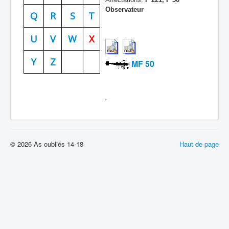
Observateur
Batailles
Q
R
S
T
Les As
U
V
W
X
Cahiers des As
Y
Z
MF 50
.
© 2026 As oubliés 14-18
Haut de page