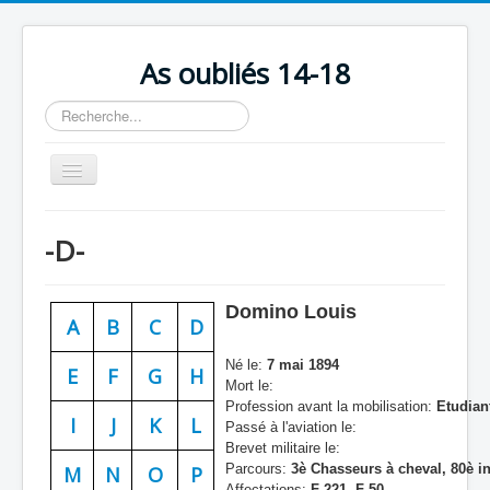
As oubliés 14-18
Rechercher
Basculer
la
navigation
Accueil
-D-
Chronologie
Escadrilles
Domino Louis
A
B
C
D
Organisation
Né le:
7 mai 1894
Avions
E
F
G
H
Mort le:
Profession avant la mobilisation:
Etudian
Personnels
I
J
K
L
Passé à l'aviation le:
Formation
Brevet militaire le:
Parcours:
3è Chasseurs à cheval, 80è inf
M
N
O
P
Doctrines
Affectations:
F 221, F 50