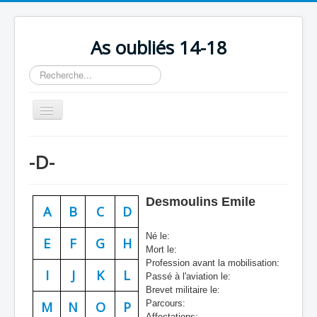
As oubliés 14-18
Rechercher
Basculer
la
navigation
Accueil
-D-
Chronologie
Escadrilles
Desmoulins Emile
A
B
C
D
Organisation
Né le:
Avions
E
F
G
H
Mort le:
Profession avant la mobilisation:
Personnels
I
J
K
L
Passé à l'aviation le:
Formation
Brevet militaire le:
Parcours:
M
N
O
P
Doctrines
Affectations: