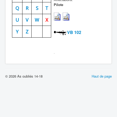
Pilote
Batailles
Q
R
S
T
Les As
U
V
W
X
Cahiers des As
Y
Z
VB 102
.
© 2026 As oubliés 14-18
Haut de page