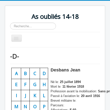
As oubliés 14-18
Rechercher
Basculer
la
navigation
Accueil
-D-
Chronologie
Escadrilles
Desbans Jean
A
B
C
D
Organisation
Né le:
25 juillet 1894
Avions
E
F
G
H
Mort le:
11 février 1918
Profession avant la mobilisation:
Sans pr
Personnels
I
J
K
L
Passé à l'aviation le:
20 avril 1916
Formation
Brevet militaire le:
Parcours:
M
N
O
P
Doctrines
Affectations:
F 60