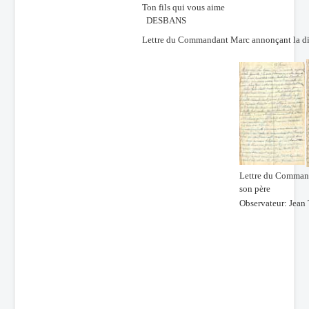
Ton fils qui vous aime
DESBANS
Lettre du Commandant Marc annonçant la dis
Lettre du Command
son père
Observateur:
Jean 