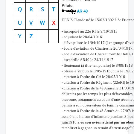
Pilote
Batailles
Q
R
S
T
AR 40
Les As
DENIS Claude né le 15/03/1892 à St Etienne
U
V
W
X
Cahiers des As
- incorporé au 22è RI le 9/10/1913
Y
Z
- adjudant le 28/04/1916
- élève pilote le 1/04/1917 (1er groupe d'avi
- école d'aviation de Chartres le 20/04/191
- école d'aviation de Chateauroux le 16/07/
- escadrille AR40 le 24/11/1917
- lieutenant (à titre temporaire) le 8/08/1918
- blessé à Verdun le 8/05/1916, puis le 19/0
- citation à l'ordre du CA le 28/05/1916
- citation à l'ordre du Régiment (22èRI) le 
- citation à l'ordre de la 4è Armée le 31/03/1
délicates par les temps les plus défavorables
bravoure, notamment au cours d'une récente a
permis à son observateur de tenir le comman
- citation à l'ordre de la 4è Armée du 27/07/
assuré une liaison d'infanterie pendant 3 he
juin1918
a eu son avion atteint par un obus
rétablir et à gagner un terrain d'atterrissage"