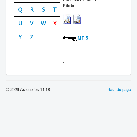
Pilote
Batailles
Q
R
S
T
Les As
U
V
W
X
Cahiers des As
Y
Z
MF 5
.
© 2026 As oubliés 14-18
Haut de page