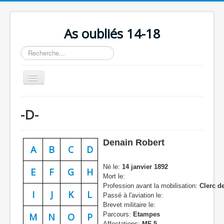
As oubliés 14-18
Rechercher
Basculer
la
navigation
Accueil
-D-
Chronologie
Escadrilles
Denain Robert
A
B
C
D
Organisation
Né le:
14 janvier 1892
Avions
E
F
G
H
Mort le:
Profession avant la mobilisation:
Clerc de
Personnels
I
J
K
L
Passé à l'aviation le:
Formation
Brevet militaire le:
Parcours:
Etampes
M
N
O
P
Doctrines
Affectations:
MF 5