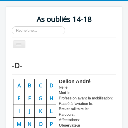
As oubliés 14-18
Rechercher
Basculer
la
navigation
Accueil
-D-
Chronologie
Escadrilles
Dellon André
A
B
C
D
Organisation
Né le:
Mort le:
Avions
E
F
G
H
Profession avant la mobilisation:
Passé à l'aviation le:
Personnels
Brevet militaire le:
I
J
K
L
Parcours:
Formation
Affectations:
M
N
O
P
Observateur
Doctrines