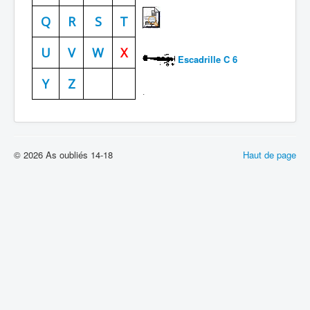
Batailles
Q
R
S
T
Les As
U
V
W
X
Escadrille C 6
Cahiers des As
Y
Z
.
© 2026 As oubliés 14-18
Haut de page