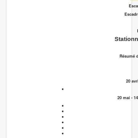
Esca
Batailles
Escadri
Les As
Cahiers des As
Stationn
Résumé de
20 avr
20 mai - 1