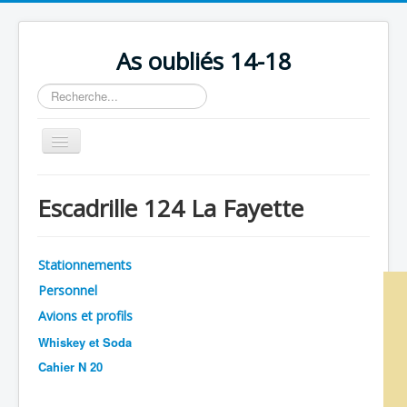
As oubliés 14-18
Rechercher
Basculer
la
navigation
Accueil
Escadrille 124 La Fayette
Chronologie
Escadrilles
Stationnements
Organisation
Personnel
Avions
Avions et profils
Personnels
Whiskey et Soda
Cahier N 20
Formation
Doctrines