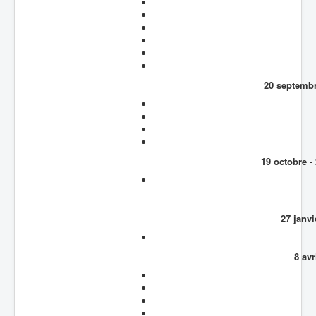
20 septembr
19 octobre -
27 janvi
8 avr