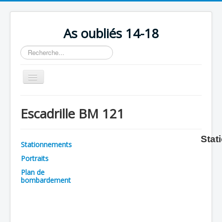
As oubliés 14-18
Rechercher
Basculer
la
navigation
Accueil
Escadrille BM 121
Chronologie
Escadrilles
Stat
Stationnements
Organisation
Portraits
Avions
Plan de
bombardement
Personnels
Formation
Doctrines