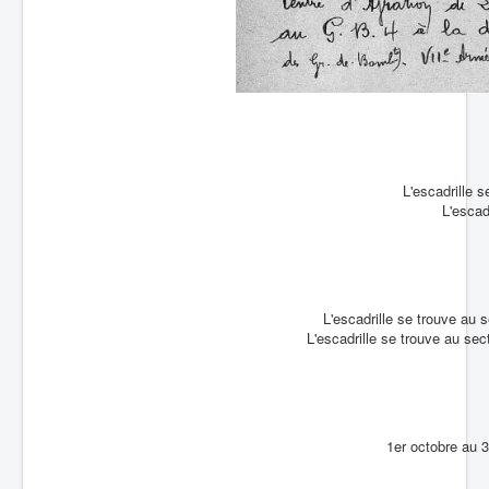
L'escadrille s
L'escad
L'escadrille se trouve au s
L'escadrille se trouve au se
1er octobre au 