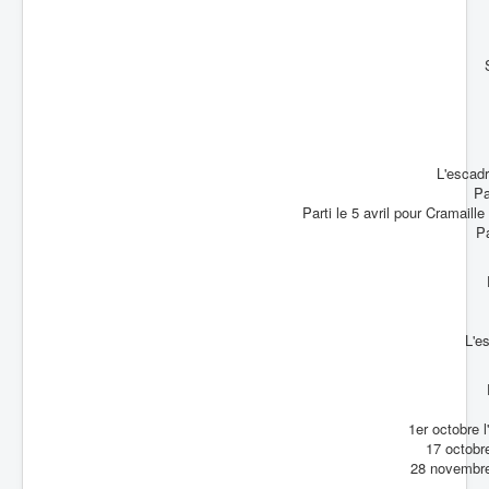
L'escadr
Pa
Parti le 5
Pa
L'e
1er octobre 
17 octobre
28 novembre 