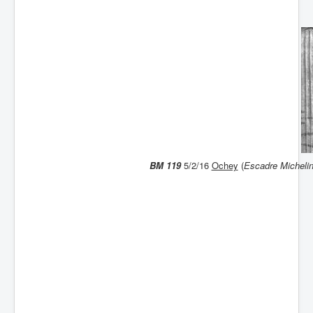
Batailles
Les As
Cahiers des As
BM 119
5/2/16
Ochey
(
Escadre Micheli