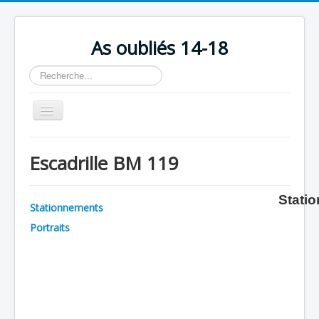
As oubliés 14-18
Rechercher
Basculer
la
navigation
Accueil
Escadrille BM 119
Chronologie
Escadrilles
Stati
Stationnements
Organisation
Portraits
Avions
Personnels
Formation
Doctrines