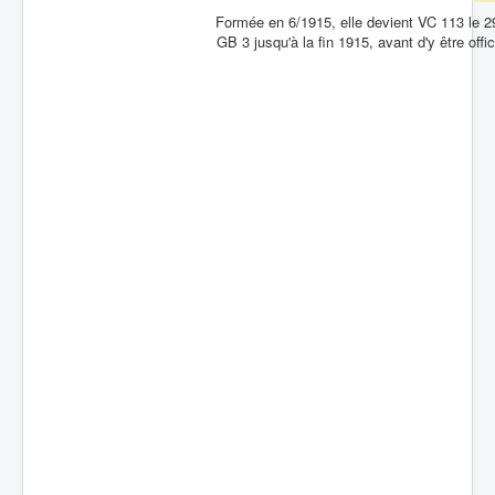
Formée en 6/1915, elle devient VC 113 le 29
Batailles
GB 3 jusqu'à la fin 1915, avant d'y être of
Les As
Cahiers des As