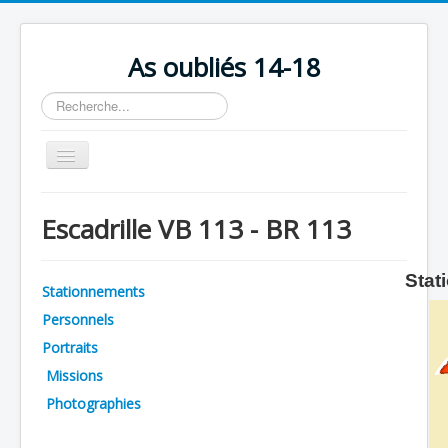
As oubliés 14-18
Rechercher
Basculer
la
navigation
Accueil
Escadrille VB 113 - BR 113
Chronologie
Escadrilles
Stat
Stationnements
Organisation
Personnels
Avions
Portraits
Personnels
Missions
Photographies
Formation
Doctrines