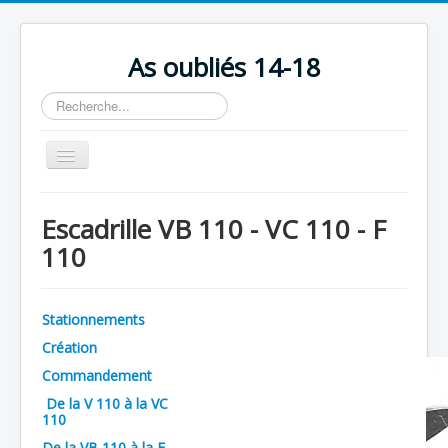
As oubliés 14-18
Rechercher
Basculer
la
navigation
Accueil
Escadrille VB 110 - VC 110 - F
Chronologie
110
Escadrilles
Organisation
Stationnements
Avions
Création
Personnels
Commandement
De la V 110 à la VC
Formation
110
Doctrines
De la VB 110 à la F