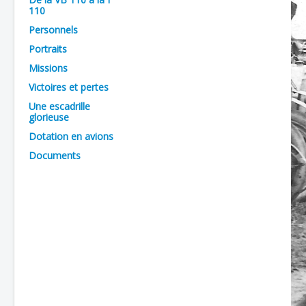
110
Batailles
Personnels
Les As
Portraits
Cahiers des As
Missions
Victoires et pertes
Une escadrille
glorieuse
Dotation en avions
Documents