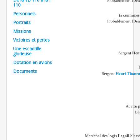
Probablement 10ème
110
Batailles
Personnels
(à confirmer
Les As
Probablement 10ème
Portraits
Cahiers des As
Missions
Victoires et pertes
Une escadrille
glorieuse
Sergent
Hen
Dotation en avions
Documents
Sergent
Henri Thour
Abattu p
Les
Maréchal des logis
Legall
blessé