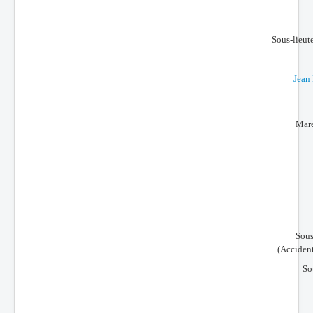
Sous-lieut
Jean
Maré
Sous
(Accident
So