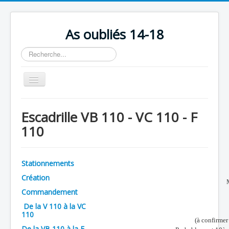
As oubliés 14-18
Rechercher
Basculer
la
navigation
Accueil
Escadrille VB 110 - VC 110 - F
Chronologie
110
Escadrilles
Organisation
Stationnements
Avions
Création
Personnels
Commandement
De la V 110 à la VC
Formation
110
(à confirmer
Doctrines
De la VB 110 à la F