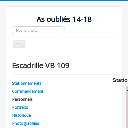
As oubliés 14-18
Rechercher
Basculer
la
navigation
Accueil
Escadrille VB 109
Chronologie
Escadrilles
Stati
Stationnements
Organisation
Commandement
Avions
Personnels
Personnels
Portraits
Historique
Formation
Photographies
Doctrines