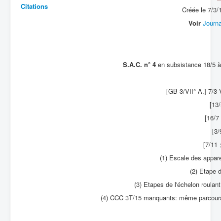
Citations
Créée le 7/3/
Batailles
Voir
Journa
Les As
Cahiers des As
S.A.C. n° 4
en subsistance 18/5 à 
[GB 3/VII° A.] 7/3 
[13
[16/
[3
[7/11
(1) Escale des appare
(2) Etape d
(3) Etapes de l'échelon roulant
(4) CCC 3T/15 manquants: même parcours 