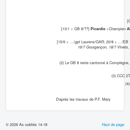
[
[13/1 > GB 8/??]
Picardie
>Champien
A
[15/6 > …/gpt Laurens/GAR; 20/8 > …/EB 1
16/7 Gourgançon, 18/7 Vinets, 
(2) Le GB 8 reste cantonné à Compiègne, 
(3) CCC 2T
(4)
D'après les travaux de P.F. Mary
© 2026 As oubliés 14-18
Haut de page