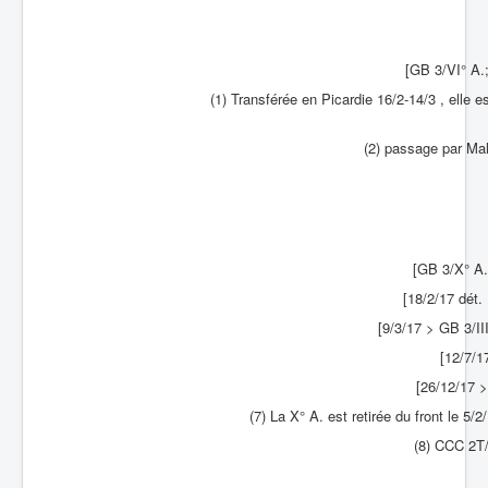
[GB 3/VI° A.
(1) Transférée en Picardie 16/2-14/3 , elle e
(2) passage par Ma
[GB 3/X° A.
[18/2/17 dét.
[9/3/17 > GB 3/II
[12/7/1
[26/12/17 >
(7) La X° A. est retirée du front le 5/
(8) CCC 2T/