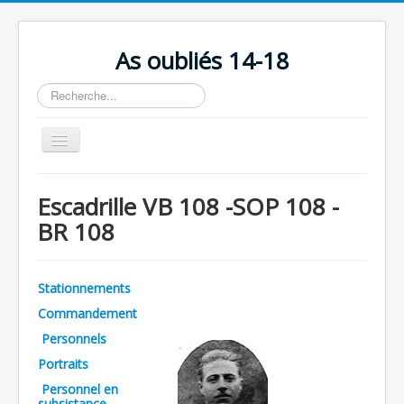
As oubliés 14-18
Rechercher
Basculer
la
navigation
Accueil
Escadrille VB 108 -SOP 108 -
Chronologie
BR 108
Escadrilles
Organisation
Stationnements
Avions
Commandement
Personnels
Personnels
Portraits
Formation
Personnel en
Doctrines
subsistance