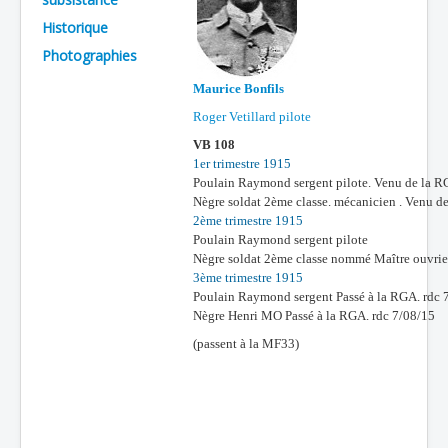
Historique
Batailles
Photographies
Les As
Maurice Bonfils
Cahiers des As
Roger Vetillard pilote
VB 108
1er trimestre 1915
Poulain Raymond sergent pilote. Venu de la R
Nègre soldat 2ème classe. mécanicien . Venu d
2ème trimestre 1915
Poulain Raymond sergent pilote
Nègre soldat 2ème classe nommé Maître ouvrier
3ème trimestre 1915
Poulain Raymond sergent Passé à la RGA. rdc 
Nègre Henri MO Passé à la RGA. rdc 7/08/15
(passent à la MF33)