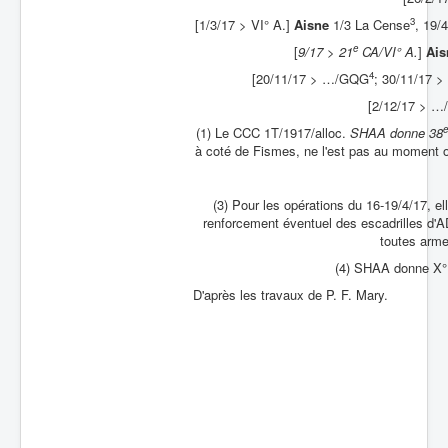
3
[1/3/17 > VI° A.]
Aisne
1/3 La Cense
, 19/
e
[
9/17 > 21
CA/VI° A.
]
Ais
4
[20/11/17 > …/GQG
; 30/11/17 >
[2/12/17 > …/
e
(1) Le CCC 1T/1917/alloc.
SHAA donne 38
à coté de Fismes, ne l'est pas au moment o
(3) Pour les opérations du 16-19/4/17, el
renforcement éventuel des escadrilles d'AD 
toutes arme
(4) SHAA donne X° A
D'après les travaux de P. F. Mary.