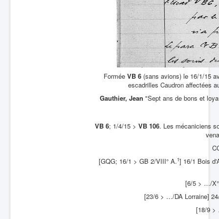
Formée
VB 6
(sans avions) le 16/1/15 a
escadrilles Caudron affectées au
Gauthier, Jean
"Sept ans de bons et loya
VB 6
; 1/4/15 >
VB 106
. Les mécaniciens son
vena
CC
1
[GQG; 16/1 > GB 2/VIII° A.
] 16/1 Bois d'
[6/5 > …/X°
[23/6 > …/DA Lorraine] 2
[18/9 >