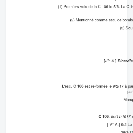
(1) Premiers vols de la C 106 le 5/6. La C 
(2) Mentionné comme esc. de bombard
(3) Sou
[
III° A.
]
Picardi
L'esc.
C 106
est re-formée le 9/2/17 à par
par
Manqu
C 106
.
fin/1T/1917
[IV° A.] 9/2 L
[26/2/1