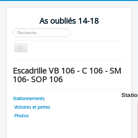
As oubliés 14-18
Rechercher
Basculer
la
navigation
Accueil
Escadrille VB 106 - C 106 - SM
Chronologie
106- SOP 106
Escadrilles
Organisation
Stati
Stationnements
Avions
Victoires et pertes
Personnels
Photos
Formation
Doctrines