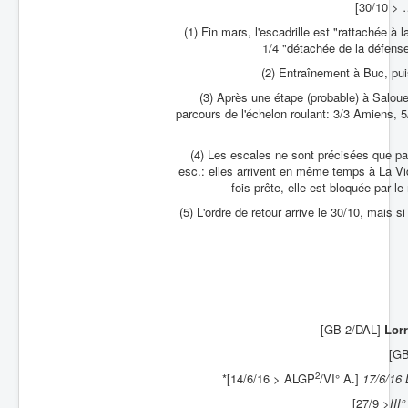
[30/10 > 
(1) Fin mars, l'escadrille est "rattachée 
1/4 "détachée de la défens
(2) Entraînement à Buc, pui
(3) Après une étape (probable) à Salou
parcours de l'échelon roulant: 3/3 Amiens, 
(4) Les escales ne sont précisées que pa
esc.: elles arrivent en même temps à La V
fois prête, elle est bloquée par 
(5) L'ordre de retour arrive le 30/10, mais s
[GB 2/DAL]
Lorr
[G
2
*[14/6/16 > ALGP
/VI° A.]
17/6/16 
[27/9
>III°