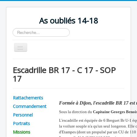
As oubliés 14-18
Rechercher
Basculer
la
navigation
Accueil
Escadrille BR 17 - C 17 - SOP
Chronologie
17
Escadrilles
Organisation
Rattachements
Formée à Dijon, l'escadrille BR 17 est 
Avions
Commandement
Sous la direction du
Capitaine Georges Benois
Personnels
Personnel
L'escadrille es
t équipée de 6 Breguet Br U-1 é
Portraits
Formation
la voilure souple n'a qu'un seul longeron. Ell
Missions
d'Etampes (dont un propulsé par un CU de 110 
Doctrines