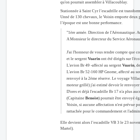
qu'on pourrait assembler à Villacoublay.
Stationnée à Saint Cyr l’escadrille est transfo
Unné de 130 chevaux, le Voisin emporte deux p
l’époque est une bonne pe
rformance.
"
1ère armée. Direction de l'Aéronautique.
A Monsieur le directeur du Service Aéronau
J'ai l'honneur de vous rendre compte que c
et le sergent
Vuarin
ont été dirigés sur l'éc
L'avion Br 49 -affecté au sergent
Vuarin
, d
L'avion Br 52-160 HP Gnome, affecté au so
renvoyé à la 2ème réserve. Le voyage Villa
moteur grillé) j'ai estimé devoir le renvoyer 
D'ores et déjà l'escadrille Br 17 n'a plus a
(Capitaine
Benoist
) pourrait être envoyé ég
Voisin, si aucune affectation n'est prévue p
rattachée pour le commandement et l'adminis
Elle devient alors l’escadrille VB 3 le 23 no
Martel).