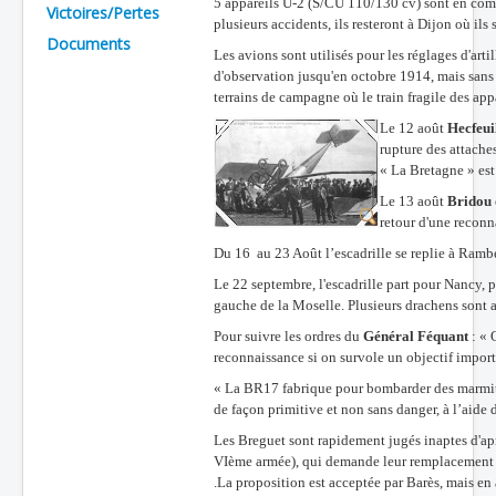
5 appareils U-2 (S/CU 110/130 cv) sont en co
Victoires/Pertes
plusieurs accidents, ils resteront à Dijon
où ils
Batailles
Documents
Les avions sont utilisés pour les réglages d'
arti
Les As
d'observation jusqu'en octobre 1914, mais sans p
terrains de campagne où le train fragile des appa
Cahiers des As
Le 12 août
Hecfeui
rupture des attache
« La Bretagne » est 
Le 13 août
Bridou
retour d'une reconn
Du 16 au 23 Août l’escadrille se replie à Rambe
Le 22 septembre, l'escadrille part pour Nancy, p
gauche de la Moselle. Plusieurs drac
hens sont a
Pour suivre les ordres du
Général Féquant
: « 
reconnaissance si on survole un objectif importa
« La BR17 fabrique pour bombarder des marmite
de façon primitive et non sans danger, à l’aide
Les Breguet sont rapidement jugés inaptes d'ap
VIème armée), qui demande leur remplacement 
.La proposition est acceptée par Barès, mais en 