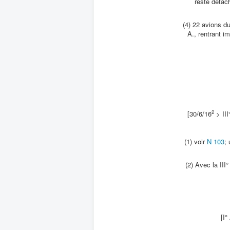
reste détac
(4) 22 avions d
A., rentrant 
2
[30/6/16
> III
(1) voir
N 103
;
(2) Avec la III
[I°