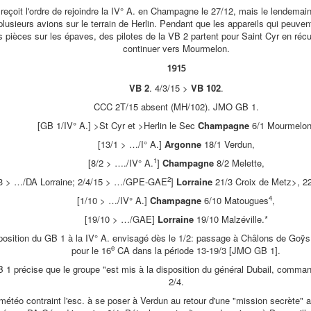
 reçoit l'ordre de rejoindre la IV° A. en Champagne le 27/12, mais le lendemai
sieurs avions sur le terrain de Herlin. Pendant que les appareils qui peuvent
s pièces sur les épaves, des pilotes de la VB 2 partent pour Saint Cyr en récu
continuer vers Mourmelon.
1915
VB 2
. 4/3/15 >
VB 102
.
CCC 2T/15 absent (MH/102). JMO GB 1.
[GB 1/IV° A.] >St Cyr et >Herlin le Sec
Champagne
6/1 Mourmelon
[13/1 > …/I° A.]
Argonne
18/1 Verdun,
1
[8/2 > …./IV° A.
]
Champagne
8/2 Melette,
2
/3 > …/DA Lorraine; 2/4/15 > …/GPE-GAE
]
Lorraine
21/3 Croix de Metz>, 22
4
[1/10 > …/IV° A.]
Champagne
6/10 Matougues
,
[19/10 > …/GAE]
Lorraine
19/10 Malzéville.*
sposition du GB 1 à la IV° A. envisagé dès le 1/2: passage à Châlons de Go
e
pour le 16
CA dans la période 13-19/3 [JMO GB 1].
1 précise que le groupe "est mis à la disposition du général Dubail, comman
2/4.
a météo contraint l'esc. à se poser à Verdun au retour d'une "mission secrète" 