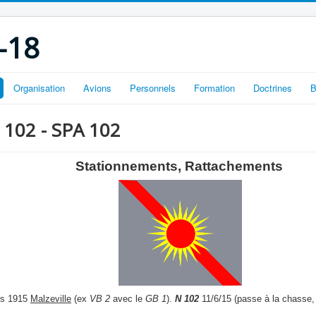
-18
Organisation
Avions
Personnels
Formation
Doctrines
B
N 102 - SPA 102
Stationnements, Rattachements
rs 1915
Malzeville
(ex
VB 2
avec le
GB 1
).
N 102
11/6/15 (passe à la chasse,