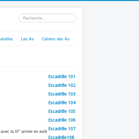
Rechercher
atailles
Les As
Cahiers des As
Escadrille 101
Escadrille 102
Escadrille 103
Escadrille 104
Escadrille 105
Escadrille 106
Escadrille 107
 avec la
III° armée
en août
Escadrille108