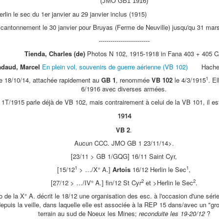
(JMO GB1 1916)
lin le sec du 1er janvier au 29 janvier inclus (1915)
antonnement le 30 janvier pour Bruyas (Ferme de Neuville) jusqu'qu 31 ma
--------------------------
Tienda, Charles (de)
Photos N 102, 1915-1918 in Fana 403 + 405 C
daud, Marcel
En plein vol, souvenirs de guerre aérienne (VB 102)
Hachet
1
e 18/10/14, attachée rapidement au
GB 1
, renommée
VB 102
le 4/3/1915
. E
6/1916 avec diverses armées.
 1T/1915 parle déjà de VB 102, mais contrairement à celui de la VB 101, il e
1914
VB 2
.
Aucun CCC. JMO GB 1 23/11/14>.
[23/11 > GB 1/GQG] 16/11 Saint Cyr,
1
1
[15/12
> …/X° A.]
Artois
16/12 Herlin le Sec
,
2
2
[27/12 > …/IV° A.] fin/12 St Cyr
et >Herlin le Sec
.
 de la X° A. décrit le 18/12 une organisation des esc. à l'occasion d'une série
puis la veille, dans laquelle elle est associée à la REP 15 dans/avec un "g
terrain au sud de Noeux les Mines;
reconduite les 19-20/12
?