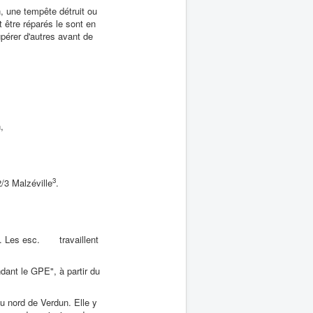
n, une tempête détruit ou
 être réparés le sont en
pérer d'autres avant de
,
3
/3 Malzéville
.
ÿs. Les esc. travaillent
dant le GPE", à partir du
au nord de Verdun. Elle y