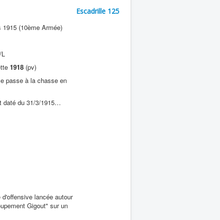
Escadrille 125
rs 1915 (10ème Armée)
/L
te
1918
(pv)
lle passe à la chasse en
st daté du 31/3/1915…
 d'offensive lancée autour
roupement Gigout" sur un