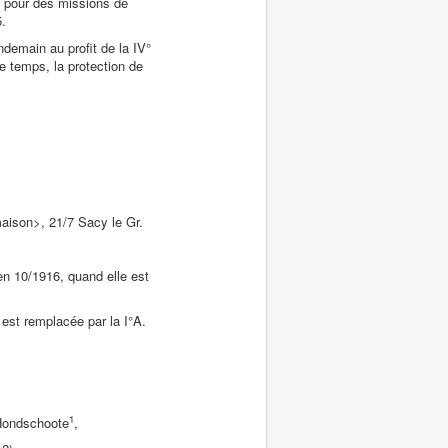
e pour des missions de
.
ndemain au profit de la IV°
 temps, la protection de
aison>, 21/7 Sacy le Gr.
en 10/1916, quand elle est
e est remplacée par la I°A.
1
ondschoote
,