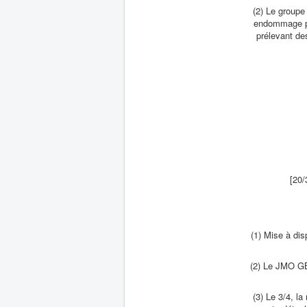
(2) Le groupe
endommage plu
prélevant de
[20
(1) Mise à di
(2) Le JMO GB 
(3) Le 3/4, l