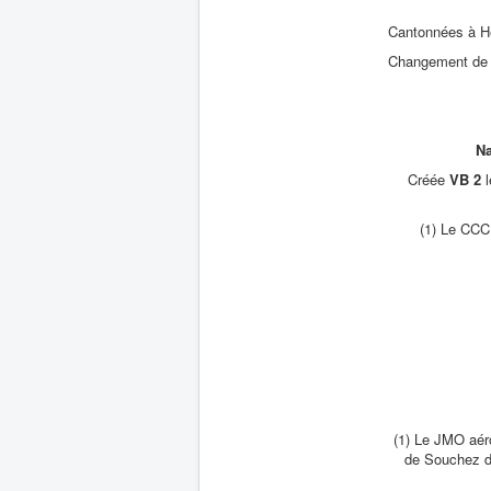
Cantonnées à Her
Changement de c
Na
Créée
VB 2
l
(1) Le CCC
(1) Le JMO aéro
de Souchez de