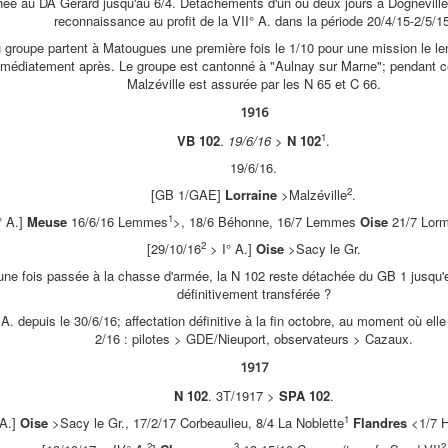
hée au DA Gérard jusqu'au 6/4. Détachements d'un ou deux jours à Dognevill
reconnaissance au profit de la VII° A. dans la période 20/4/15-2/5/15
u groupe partent à Matougues une première fois le 1/10 pour une mission le le
immédiatement après. Le groupe est cantonné à "Aulnay sur Marne"; pendant ce
Malzéville est assurée par les N 65 et C 66.
1916
1
VB 102
.
19/6/16
>
N 102
.
19/6/16.
2
[GB 1/GAE]
Lorraine
>Malzéville
.
1
° A.]
Meuse
16/6/16 Lemmes
>, 18/6 Béhonne, 16/7 Lemmes
Oise
21/7 Lorm
2
[29/10/16
> I° A.]
Oise
>Sacy le Gr.
 une fois passée à la chasse d'armée, la N 102 reste détachée du GB 1 jusqu'
définitivement transférée ?
° A. depuis le 30/6/16; affectation définitive à la fin octobre, au moment où ell
2/16 : pilotes > GDE/Nieuport, observateurs > Cazaux.
1917
N 102
. 3T/1917 >
SPA 102
.
1
 A.]
Oise
>Sacy le Gr., 17/2/17 Corbeaulieu, 8/4 La Noblette
Flandres
<1/7 H
2
3
2