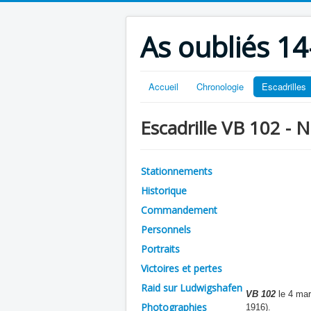
As oubliés 14
Accueil
Chronologie
Escadrilles
Escadrille VB 102 - 
Stationnements
Historique
Commandement
Personnels
Portraits
Victoires et pertes
Raid sur Ludwigshafen
VB 102
le 4 ma
Photographies
1916).