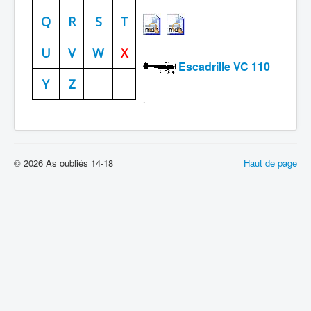
Batailles
Q
R
S
T
Les As
U
V
W
X
Escadrille VC 110
Cahiers des As
Y
Z
.
© 2026 As oubliés 14-18
Haut de page