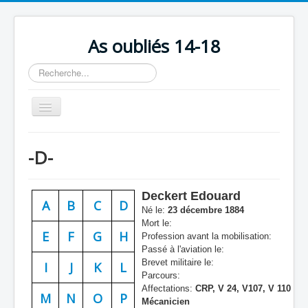
As oubliés 14-18
Rechercher
Basculer
la
navigation
Accueil
-D-
Chronologie
Escadrilles
Deckert Edouard
A
B
C
D
Organisation
Né le:
23 décembre 1884
Mort le:
Avions
E
F
G
H
Profession avant la mobilisation:
Passé à l'aviation le:
Personnels
Brevet militaire le:
I
J
K
L
Parcours:
Formation
Affectations:
CRP, V 24, V107, V 110
M
N
O
P
Mécanicien
Doctrines