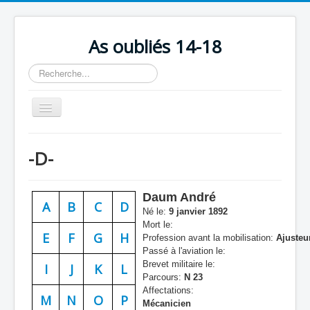
As oubliés 14-18
Rechercher
Basculer
la
navigation
Accueil
-D-
Chronologie
Escadrilles
Daum André
A
B
C
D
Organisation
Né le:
9 janvier 1892
Mort le:
Avions
E
F
G
H
Profession avant la mobilisation:
Ajusteu
Passé à l'aviation le:
Personnels
Brevet militaire le:
I
J
K
L
Parcours:
N 23
Formation
Affectations:
M
N
O
P
Mécanicien
Doctrines