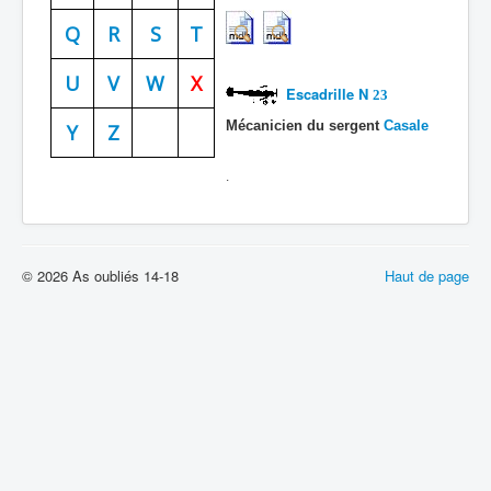
Batailles
Q
R
S
T
Les As
U
V
W
X
Escadrille N
23
Cahiers des As
Mécanicien du sergent
Casale
Y
Z
.
© 2026 As oubliés 14-18
Haut de page