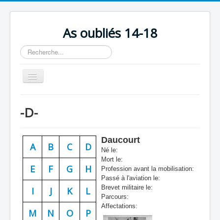
As oubliés 14-18
Rechercher
Basculer
la
navigation
Accueil
-D-
Chronologie
Escadrilles
Daucourt
A
B
C
D
Organisation
Né le:
Mort le:
Avions
E
F
G
H
Profession avant la mobilisation:
Passé à l'aviation le:
Personnels
Brevet militaire le:
I
J
K
L
Parcours:
Formation
Affectations:
M
N
O
P
Doctrines