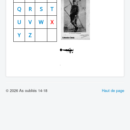
Batailles
Q
R
S
T
Les As
U
V
W
X
Cahiers des As
Y
Z
.
© 2026 As oubliés 14-18
Haut de page